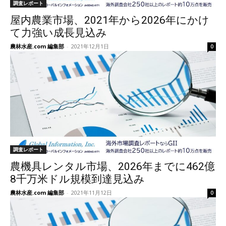
調査レポート
屋内農業市場、2021年から2026年にかけ
て力強い成長見込み
農林水産.com 編集部
-
2021年12月1日
0
調査レポート
農機具レンタル市場、2026年までに462億
8千万米ドル規模到達見込み
農林水産.com 編集部
-
2021年11月12日
0