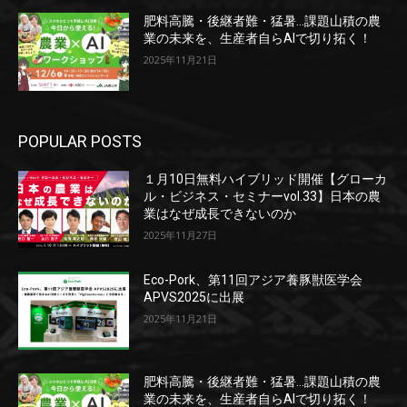
肥料高騰・後継者難・猛暑…課題山積の農
業の未来を、生産者自らAIで切り拓く！
2025年11月21日
POPULAR POSTS
１月10日無料ハイブリッド開催【グローカ
ル・ビジネス・セミナーvol.33】日本の農
業はなぜ成長できないのか
2025年11月27日
Eco-Pork、第11回アジア養豚獣医学会
APVS2025に出展
2025年11月21日
肥料高騰・後継者難・猛暑…課題山積の農
業の未来を、生産者自らAIで切り拓く！