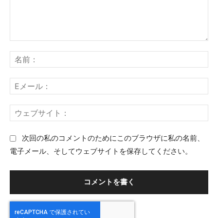
コ
名
メ
前
ン
：
E
ト
メ
：
ー
ウ
ル
ェ
：
ブ
次回の私のコメントのためにこのブラウザに私の名前、
サ
電子メール、そしてウェブサイトを保存してください。
イ
ト
：