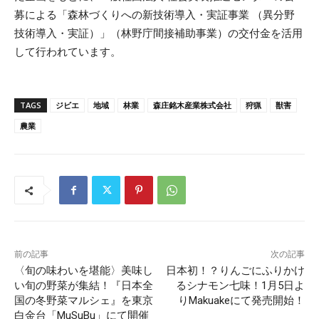
募による「森林づくりへの新技術導入・実証事業 （異分野
技術導入・実証）」（林野庁間接補助事業）の交付金を活用
して行われています。
TAGS
ジビエ
地域
林業
森庄銘木産業株式会社
狩猟
獣害
農業
前の記事
次の記事
〈旬の味わいを堪能〉美味し
日本初！？りんごにふりかけ
い旬の野菜が集結！『日本全
るシナモン七味！1月5日よ
国の冬野菜マルシェ』を東京
りMakuakeにて発売開始！
白金台「MuSuBu」にて開催