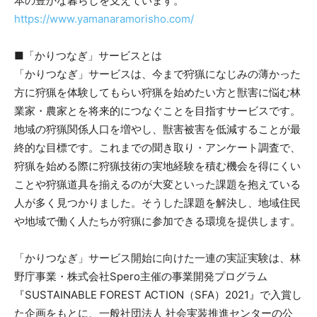
本の豊かな暮らしを支えています。
https://www.yamanaramorisho.com/
■「かりつなぎ」サービスとは
「かりつなぎ」サービスは、今まで狩猟になじみの薄かった
方に狩猟を体験してもらい狩猟を始めたい方と獣害に悩む林
業家・農家とを将来的につなぐことを目指すサービスです。
地域の狩猟関係人口を増やし、獣害被害を低減することが最
終的な目標です。これまでの聞き取り・アンケート調査で、
狩猟を始める際に狩猟技術の実地経験を積む機会を得にくい
ことや狩猟道具を揃えるのが大変といった課題を抱えている
人が多く見つかりました。そうした課題を解決し、地域住民
や地域で働く人たちが狩猟に参加できる環境を提供します。
「かりつなぎ」サービス開始に向けた一連の実証実験は、林
野庁事業・株式会社Spero主催の事業開発プログラム
『SUSTAINABLE FOREST ACTION（SFA）2021』で入賞し
た企画をもとに、一般社団法人 社会実装推進センターの公