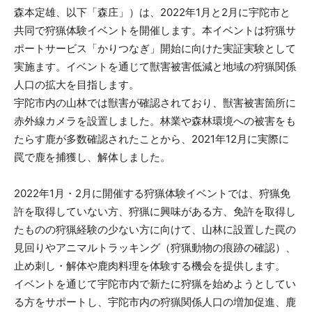
森本定雄、以下「森庄」）は、2022年1月と2月に宇陀市と
共同で狩猟体験イベントを開催します。本イベントは狩猟サ
ポートサービス「かりつなぎ」開始に向けた実証実験として
実施ます。イベントを通じて獣害被害低減と地域の狩猟関係
人口の拡大を目指します。
宇陀市内の山林では獣害が確認されており、獣害被害箇所に
赤外線カメラを設置しました。林業や森林環境への被害をも
たらす鹿が多数確認されたことから、2021年12月に実際に
罠で鹿を捕獲し、解体しました。
2022年1月・2月に開催する狩猟体験イベントでは、狩猟免
許を取得していない方、狩猟に興味がある方、免許を取得し
たものの狩猟経験の少ない方に向けて、山林に設置した罠の
見回りやアニマルトラッキング（狩猟動物の痕跡の確認）、
止め刺し・解体や鹿肉料理を体験する機会を提供します。
イベントを通じて宇陀市内で新たに狩猟を始めようとしてい
る方をサポートし、宇陀市内の狩猟関係人口の増加促進、鹿