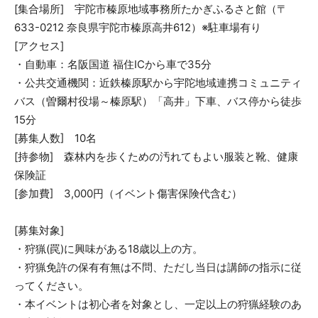
[集合場所] 宇陀市榛原地域事務所たかぎふるさと館（〒
633-0212 奈良県宇陀市榛原高井612）※駐車場有り
​[アクセス]
・自動車：名阪国道 福住ICから車で35分
・公共交通機関：近鉄榛原駅から宇陀地域連携コミュニティ
バス（曽爾村役場～榛原駅）「高井」下車、バス停から徒歩
15分
[募集人数] 10名
[持参物] 森林内を歩くための汚れてもよい服装と靴、健康
保険証
[参加費] 3,000円（イベント傷害保険代含む）
[募集対象]
・狩猟(罠)に興味がある18歳以上の方。
・狩猟免許の保有有無は不問、ただし当日は講師の指示に従
ってください。
・本イベントは初心者を対象とし、一定以上の狩猟経験のあ