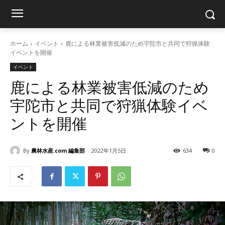
ホーム
イベント
鹿による林業被害低減のため宇陀市と共同で狩猟体験
イベントを開催
イベント
鹿による林業被害低減のため
宇陀市と共同で狩猟体験イベ
ントを開催
By
農林水産.com 編集部
2022年1月5日
634
0