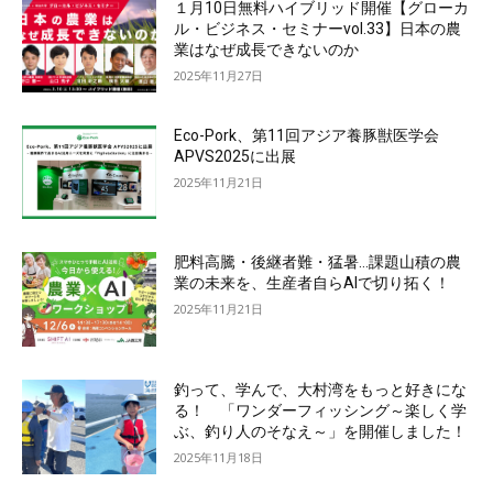
１月10日無料ハイブリッド開催【グローカ
ル・ビジネス・セミナーvol.33】日本の農
業はなぜ成長できないのか
2025年11月27日
Eco-Pork、第11回アジア養豚獣医学会
APVS2025に出展
2025年11月21日
肥料高騰・後継者難・猛暑…課題山積の農
業の未来を、生産者自らAIで切り拓く！
2025年11月21日
釣って、学んで、大村湾をもっと好きにな
る！ 「ワンダーフィッシング～楽しく学
ぶ、釣り人のそなえ～」を開催しました！
2025年11月18日