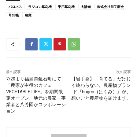
バロネス
ラジコン草刈機
乗用草刈機
太陽光
株式会社川又商会
草刈機
農業
前の記事
次の記事
7/20より福島県鏡石町にて
【岩手発】「育てる」だけじ
「農家が主役のカフェ
ゃ終わらない。農産物ブラン
VEGETABLE LIFE」を期間限
ド『hugmi（はぐみ）』が、
定オープン、地元の農家・事
想いごと農産物を届けます。
業者と八芳園がコラボレーシ
ョン