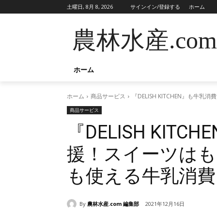
土曜日, 8月 8, 2026
サインイン/登録する
ホーム
農林水産.com
ホーム
ホーム
商品サービス
『DELISH KITCHEN』
商品サービス
『DELISH KIT
援！スイーツはも
も使える牛乳消費
By
農林水産.com 編集部
2021年12月16日