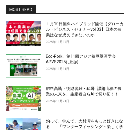
MOST READ
１月10日無料ハイブリッド開催【グローカ
ル・ビジネス・セミナーvol.33】日本の農
業はなぜ成長できないのか
2025年11月27日
Eco-Pork、第11回アジア養豚獣医学会
APVS2025に出展
2025年11月21日
肥料高騰・後継者難・猛暑…課題山積の農
業の未来を、生産者自らAIで切り拓く！
2025年11月21日
釣って、学んで、大村湾をもっと好きにな
る！ 「ワンダーフィッシング～楽しく学