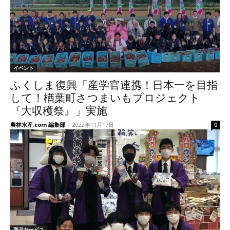
イベント
ふくしま復興「産学官連携！日本一を目指
して！楢葉町さつまいもプロジェクト
『大収穫祭』」実施
農林水産.com 編集部
-
2022年11月17日
0
商品サービス