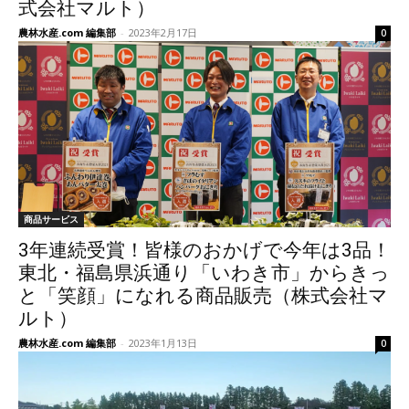
式会社マルト）
農林水産.com 編集部
-
2023年2月17日
0
商品サービス
3年連続受賞！皆様のおかげで今年は3品！
東北・福島県浜通り「いわき市」からきっ
と「笑顔」になれる商品販売（株式会社マ
ルト）
農林水産.com 編集部
-
2023年1月13日
0