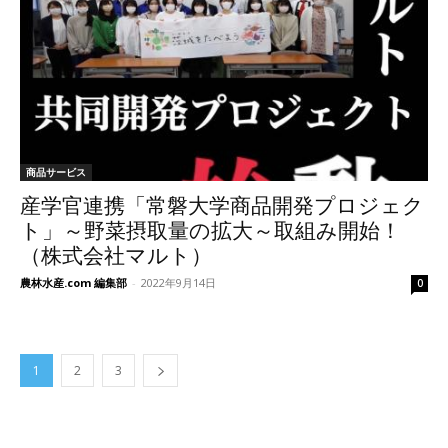
商品サービス
産学官連携「常磐大学商品開発プロジェク
ト」～野菜摂取量の拡大～取組み開始！
（株式会社マルト）
農林水産.com 編集部
-
2022年9月14日
0
1
2
3