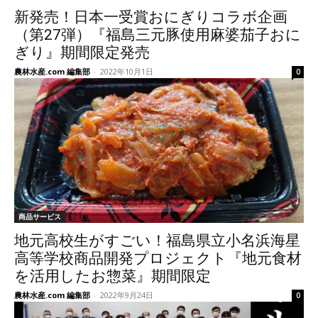
新発売！日本一受賞おにぎりコラボ企画
（第27弾）『福島三元豚使用麻婆茄子おに
ぎり』期間限定発売
農林水産.com 編集部
-
2022年10月1日
0
商品サービス
地元高校生がすごい！福島県立小名浜海星
高等学校商品開発プロジェクト『地元食材
を活用したお惣菜』期間限定
農林水産.com 編集部
-
2022年9月24日
0