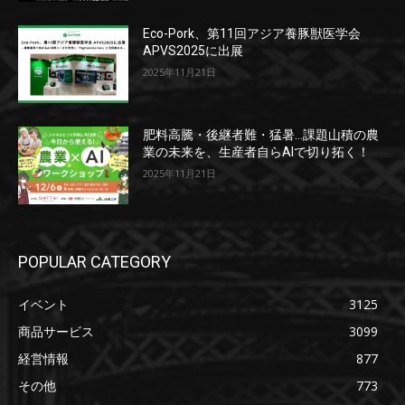
Eco-Pork、第11回アジア養豚獣医学会
APVS2025に出展
2025年11月21日
肥料高騰・後継者難・猛暑…課題山積の農
業の未来を、生産者自らAIで切り拓く！
2025年11月21日
POPULAR CATEGORY
イベント
3125
商品サービス
3099
経営情報
877
その他
773