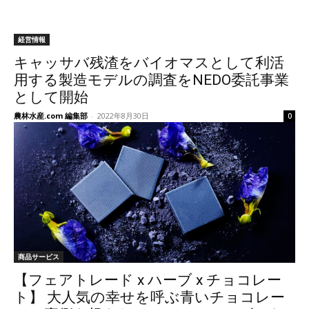
経営情報
キャッサバ残渣をバイオマスとして利活
用する製造モデルの調査をNEDO委託事業
として開始
農林水産.com 編集部
-
2022年8月30日
0
商品サービス
【フェアトレード x ハーブ x チョコレー
ト】 大人気の幸せを呼ぶ青いチョコレー