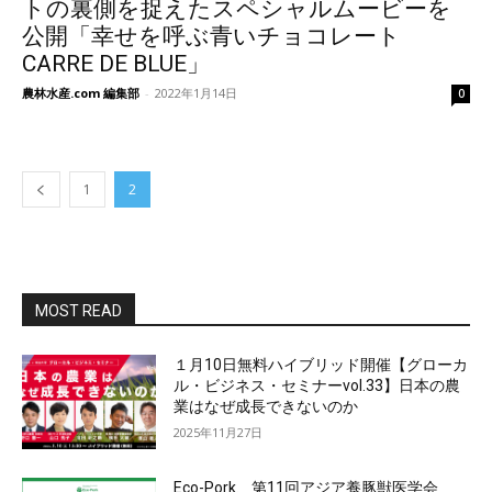
トの裏側を捉えたスペシャルムービーを
公開「幸せを呼ぶ青いチョコレート
CARRE DE BLUE」
農林水産.com 編集部
-
2022年1月14日
0
1
2
MOST READ
１月10日無料ハイブリッド開催【グローカ
ル・ビジネス・セミナーvol.33】日本の農
業はなぜ成長できないのか
2025年11月27日
Eco-Pork、第11回アジア養豚獣医学会