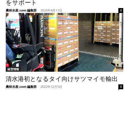
をサポート
農林水産.com 編集部
-
2023年4月11日
0
経営情報
清水港初となるタイ向けサツマイモ輸出
農林水産.com 編集部
-
2022年12月5日
0