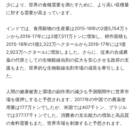
少により、世界の食糧需要を満たすために、より高い収穫量
に対する需要が高まっています。
インドでは、食用穀物の生産量は2015-16年の2億5,154万ト
ンから2016-17年には2億7,511万トンに増加し、耕作面積も
2015-16年の1億2,322万ヘクタールから2016-17年には1億
2,923万ヘクタールに増加しました。さらに、従来の合成農
薬の代替としての生物殺線虫剤の拡大を安心させる政府の支
援もまた、世界的な生物殺線虫剤市場の成長を牽引しまし
た。
人間の健康被害と環境の副作用の減少も予測期間中に世界市
場を後押しすると予想されます。2017年の中国での農薬使
用量は177万トンでしたが、米国では407千トン、ブラジル
では377.17千トンでした。消費者の支出能力の増加と高品質
の食料需要もまた、世界市場を刺激すると予想されます。