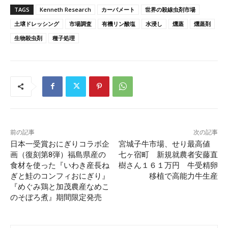
TAGS
Kenneth Research
カーバメート
世界の殺線虫剤市場
土壌ドレッシング
市場調査
有機リン酸塩
水浸し
燻蒸
燻蒸剤
生物殺虫剤
種子処理
前の記事
次の記事
日本一受賞おにぎりコラボ企
宮城子牛市場、せり最高値
画（復刻第8弾）福島県産の
七ヶ宿町 新規就農者安藤直
食材を使った『いわき産長ね
樹さん１６１万円 牛受精卵
ぎと鮭のコンフィおにぎり』
移植で高能力牛生産
『めぐみ鶏と加茂農産なめこ
のそぼろ煮』期間限定発売