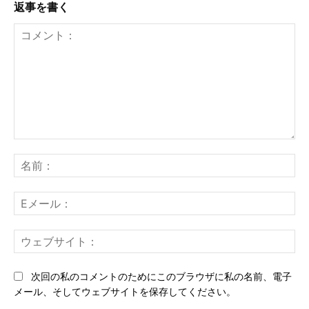
返事を書く
コ
メ
名
ン
前
ト：
E
メ
ー
ウ
ル
ェ
ブ
次回の私のコメントのためにこのブラウザに私の名前、電子
サ
メール、そしてウェブサイトを保存してください。
イ
ト