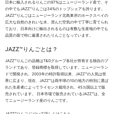
日本に輸入されるりんごの97%はニュージーランド産で、そ
の中でもJAZZ™りんごは34%のトップシェアを誇ります。
JAZZ™りんごはニュージーランド北島東岸のホークスベイの
広大な自然のきれいな水、澄んだ空気の中で丁寧に育てられ
ており、日本向けに輸出されるものは有数な生産地の中でも
品質の面で特に厳選されたりんごとなっています。
JAZZ™りんごとは？
JAZZ™りんごの品種はT&Gグループ各社が所有する独自のブ
ランドであり、登録商標を取得しています。ニュージーラン
ドで開発され、2003年の特許取得以来、JAZZ™の人気は世
界に広まり、現在、JAZZ™は両半球の10の地方の特別に選ば
れた生産者によってライセンス栽培され、45カ国以上で販
売されています。 日本市場で販売されているJAZZ™は、全
てニュージーランド産のりんごです。
JAZZ™りんご について詳しくはこちら