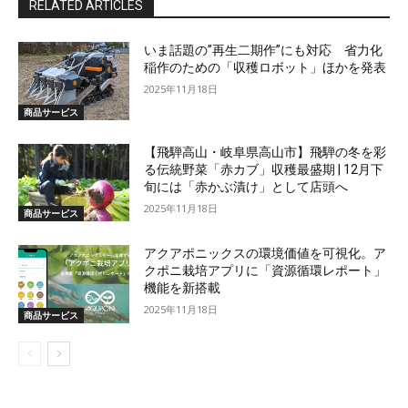
RELATED ARTICLES
いま話題の”再生二期作”にも対応 省力化
稲作のための「収穫ロボット」ほかを発表
2025年11月18日
商品サービス
【飛騨高山・岐阜県高山市】飛騨の冬を彩
る伝統野菜「赤カブ」収穫最盛期 | 12月下
旬には「赤かぶ漬け」として店頭へ
2025年11月18日
商品サービス
アクアポニックスの環境価値を可視化。ア
クポニ栽培アプリに「資源循環レポート」
機能を新搭載
2025年11月18日
商品サービス