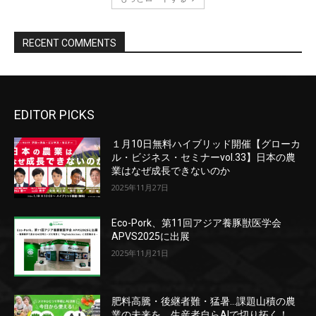
EDITOR PICKS
１月10日無料ハイブリッド開催【グローカ
ル・ビジネス・セミナーvol.33】日本の農
業はなぜ成長できないのか
2025年11月27日
Eco-Pork、第11回アジア養豚獣医学会
APVS2025に出展
2025年11月21日
肥料高騰・後継者難・猛暑…課題山積の農
業の未来を、生産者自らAIで切り拓く！