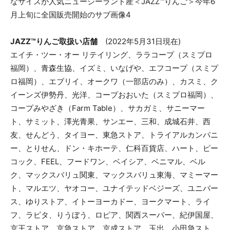
JAZZ™りんご取扱い店舗
(2022年5月31日現在)
エイチ・ツー・オー リテイリング、ララコープ（スミプロ
福岡）、青森生協、イズミ、いなげや、エフコープ（スミプ
ロ福岡）、エブリイ、オークワ（一部店のみ）、カスミ、ク
イーンズ伊勢丹、光洋、コープおおいた（スミプロ福岡）、
コープみやざき（Farm Table）、サカガミ、サニーマー
ト、サミット、澤光青果、サンエー、三和、成城石井、西
友、せんどう、タイヨー、東急ストア、トライアルカンパニ
ー、とりせん、ドン・キホーテ、仁科百貨店、ハート、ピー
コック、FEEL、フードワン、ベイシア、ベニマル、ベル
ク、マックスバリュ関東、マックスバリュ東海、マミーマー
ト、マルエツ、ヤオコー、ユナイテッドベジーズ、ユニバー
ス、ゆりストア、イトーヨーカドー、ヨークマート、ライ
フ、ラピタ、りうぼう、ロピア、関西スーパー、紀伊国屋、
京王ストア、京急ストア、京成ストア、玉出、小田急スト