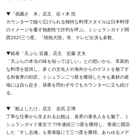
▼「祇園さゝ木」店主 佐々木 浩
カウンターで繰り広げられる独特な料理スタイルは日本料理
のイメージを覆す独創性で評判を呼ぶ。ミシュランガイド関
西2021三つ星。「情熱大陸」等、テレビ出演も多数。
▼銀座「天ぷら 近藤」店主 近藤 文夫
「天ぷらの本当の味を知ってほしい」との想いから、革新的
な料理を提供し、多くの文化人や海外からのゲストを魅了す
る和食界の巨匠。ミシュラン二つ星を獲得した今も素材の産
地には自ら赴き、昼夜を問わず今でもカウンターに立ち続け
る。
▼「鮨よしたけ」店主 吉武 正博
丁寧な仕事から生まれるお鮨は、各界の著名人をも魅了。ミ
シュランガイド東京で 11年連続三つ星を獲得し、香港に開店
した「すし志魂」も香港版にて三つ星を獲得。あらゆるメデ