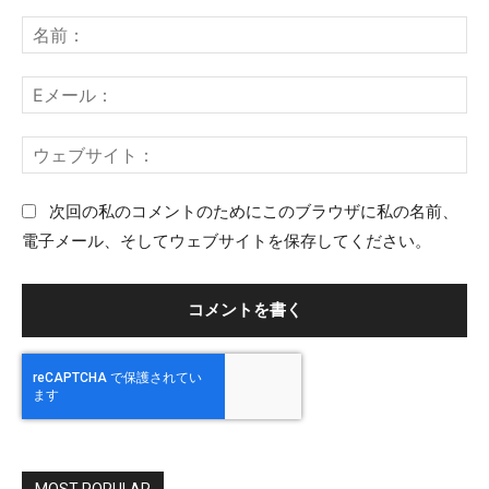
コ
名
メ
前
ン
：
E
ト
メ
：
ー
ウ
ル
ェ
：
ブ
次回の私のコメントのためにこのブラウザに私の名前、
サ
電子メール、そしてウェブサイトを保存してください。
イ
ト
：
MOST POPULAR