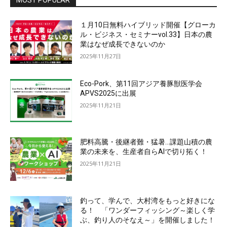
１月10日無料ハイブリッド開催【グローカ
ル・ビジネス・セミナーvol.33】日本の農
業はなぜ成長できないのか
2025年11月27日
Eco-Pork、第11回アジア養豚獣医学会
APVS2025に出展
2025年11月21日
肥料高騰・後継者難・猛暑…課題山積の農
業の未来を、生産者自らAIで切り拓く！
2025年11月21日
釣って、学んで、大村湾をもっと好きにな
る！ 「ワンダーフィッシング～楽しく学
ぶ、釣り人のそなえ～」を開催しました！