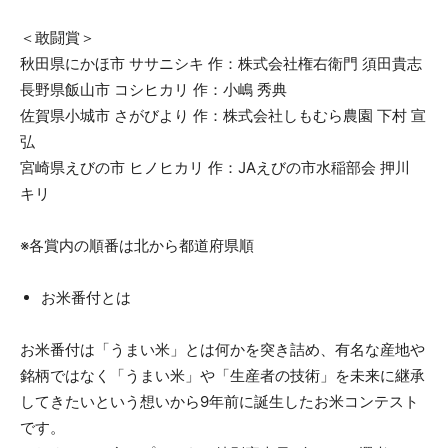
＜敢闘賞＞
秋田県にかほ市 ササニシキ 作：株式会社権右衛門 須田貴志
長野県飯山市 コシヒカリ 作：小嶋 秀典
佐賀県小城市 さがびより 作：株式会社しもむら農園 下村 宣
弘
宮崎県えびの市 ヒノヒカリ 作：JAえびの市水稲部会 押川
キリ
※各賞内の順番は北から都道府県順
お米番付とは
お米番付は「うまい米」とは何かを突き詰め、有名な産地や
銘柄ではなく「うまい米」や「生産者の技術」を未来に継承
してきたいという想いから9年前に誕生したお米コンテスト
です。