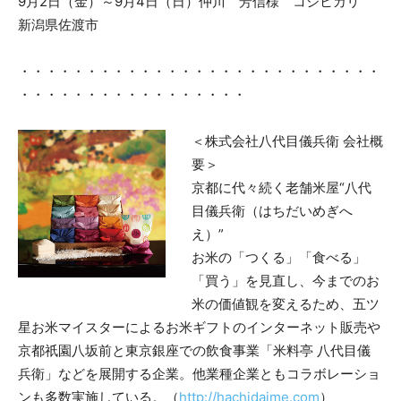
9月2日（金）～9月4日（日）仲川 芳信様 コシヒカリ
新潟県佐渡市
・・・・・・・・・・・・・・・・・・・・・・・・・・・
・・・・・・・・・・・・・・・・・
＜株式会社八代目儀兵衛 会社概
要＞
京都に代々続く老舗米屋“八代
目儀兵衛（はちだいめぎへ
え）”
お米の「つくる」「食べる」
「買う」を見直し、今までのお
米の価値観を変えるため、五ツ
星お米マイスターによるお米ギフトのインターネット販売や
京都祇園八坂前と東京銀座での飲食事業「米料亭 八代目儀
兵衛」などを展開する企業。他業種企業ともコラボレーショ
ンも多数実施している。（
http://hachidaime.com
）