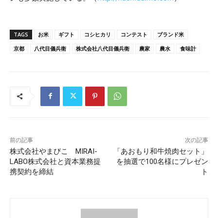
TAGS
お米
ギフト
コシヒカリ
コンテスト
ブランド米
京都
八代目儀兵衛
株式会社八代目儀兵衛
農家
農水
食味計
前の記事
次の記事
株式会社やまびこ MIRAI-
「あおもり和牛焼肉セット」
LABO株式会社と資本業務提
を抽選で100名様にプレゼン
携契約を締結
ト