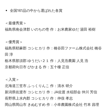
全国161品の中から選ばれた各賞
＜最優秀賞＞
福島県南会津郡 いのちの壱 作：お米農家ゆだ 湯田 裕樹
＜優秀賞＞
福島県耶麻郡 コシヒカリ 作：橋谷田ファーム株式会社 橋谷
田 淳
栃木県那須郡 ゆうだい２１ 作：人見浩農園 人見 浩
京都府向日市 ぴかまる 作：五十棲 正信
＜入賞＞
北海道三笠市 ふっくりんこ 作：清水 研介
新潟県佐渡市 コシヒカリ 作：JA佐渡 水稲部会 仲川 芳信
長野県上水内郡 コシヒカリ 作：仲俣 孝志
岡山県岡山市 きぬむすめ 作：小幸農園株式会社 竹本 昌理