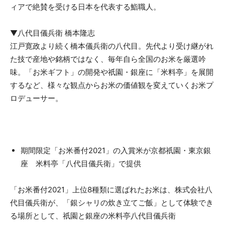
ィアで絶賛を受ける日本を代表する鮨職人。
▼八代目儀兵衛 橋本隆志
江戸寛政より続く橋本儀兵衛の八代目。先代より受け継がれ
た技で産地や銘柄ではなく、毎年自ら全国のお米を厳選吟
味。「お米ギフト」の開発や祇園・銀座に「米料亭」を展開
するなど、様々な観点からお米の価値観を変えていくお米プ
ロデューサー。
期間限定「お米番付2021」の入賞米が京都祇園・東京銀
座 米料亭「八代目儀兵衛」で提供
「お米番付2021」上位8種類に選ばれたお米は、株式会社八
代目儀兵衛が、「銀シャリの炊き立てご飯」として体験でき
る場所として、祇園と銀座の米料亭八代目儀兵衛