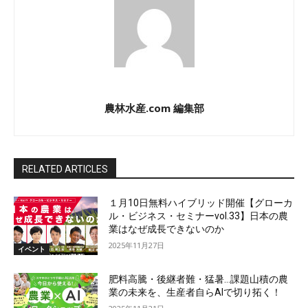
農林水産.com 編集部
RELATED ARTICLES
１月10日無料ハイブリッド開催【グローカ
ル・ビジネス・セミナーvol.33】日本の農
業はなぜ成長できないのか
2025年11月27日
イベント
肥料高騰・後継者難・猛暑…課題山積の農
業の未来を、生産者自らAIで切り拓く！