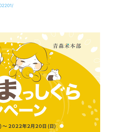
02201/