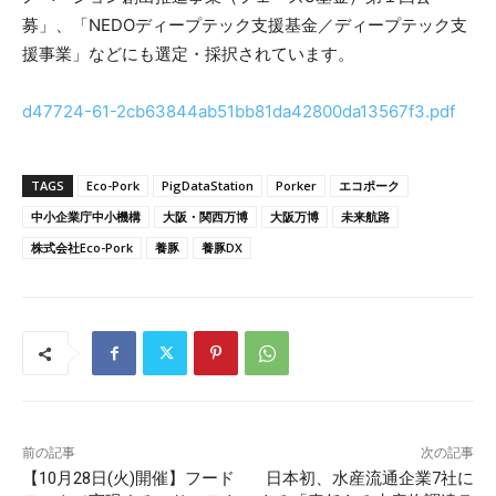
募」、「NEDOディープテック支援基金／ディープテック支
援事業」などにも選定・採択されています。
d47724-61-2cb63844ab51bb81da42800da13567f3.pdf
TAGS
Eco-Pork
PigDataStation
Porker
エコポーク
中小企業庁中小機構
大阪・関西万博
大阪万博
未来航路
株式会社Eco-Pork
養豚
養豚DX
前の記事
次の記事
【10月28日(火)開催】フード
日本初、水産流通企業7社に