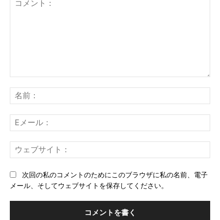
コ
メ
名
ン
前
ト：
E
メ
ー
ウ
ル
ェ
ブ
次回の私のコメントのためにこのブラウザに私の名前、電子
サ
メール、そしてウェブサイトを保存してください。
イ
ト