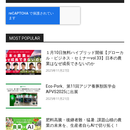
MOST POPULAR
１月10日無料ハイブリッド開催【グローカ
ル・ビジネス・セミナーvol.33】日本の農
業はなぜ成長できないのか
2025年11月27日
Eco-Pork、第11回アジア養豚獣医学会
APVS2025に出展
2025年11月21日
肥料高騰・後継者難・猛暑…課題山積の農
業の未来を、生産者自らAIで切り拓く！