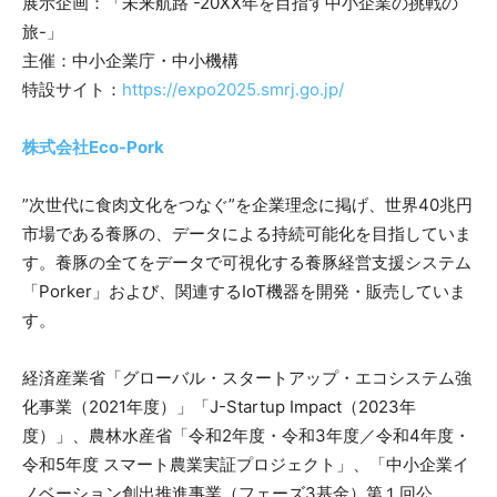
展示企画：「未来航路 -20XX年を目指す中小企業の挑戦の
旅-」
主催：中小企業庁・中小機構
特設サイト：
https://expo2025.smrj.go.jp/
株式会社Eco-Pork
”次世代に食肉文化をつなぐ”を企業理念に掲げ、世界40兆円
市場である養豚の、データによる持続可能化を目指していま
す。養豚の全てをデータで可視化する養豚経営支援システム
「Porker」および、関連するIoT機器を開発・販売していま
す。
経済産業省「グローバル・スタートアップ・エコシステム強
化事業（2021年度）」「J-Startup Impact（2023年
度）」、農林水産省「令和2年度・令和3年度／令和4年度・
令和5年度 スマート農業実証プロジェクト」、「中小企業イ
ノベーション創出推進事業（フェーズ3基金）第１回公