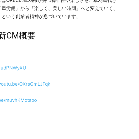
はORECの草刈機が持つ操作性や楽しさを、草刈民代さ
「重労働」から「楽しく、美しい時間」へと変えていく、
」という創業者精神が息づいています。
新CM概要
Il1udPNWyXU
/youtu.be/QXrsGmLJFqk
u.be/muvhKMotabo