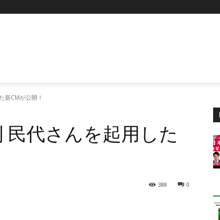
た新CMが公開！
刈 民代さんを起用した
388
0