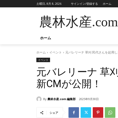
土曜日, 8月 8, 2026
サインイン/登録する
ホーム
農林水産.com
ホーム
ホーム
イベント
元バレリーナ 草刈 民代さんを起用し
イベント
元バレリーナ 草
新CMが公開！
By
農林水産.com 編集部
2025年9月30日
シェア