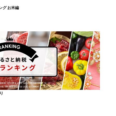
ング お米編
より