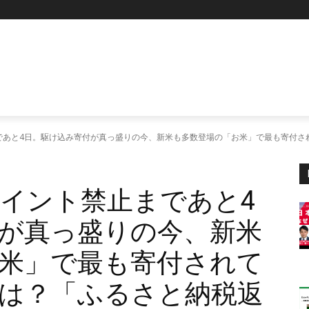
であと4日。駆け込み寄付が真っ盛りの今、新米も多数登場の「お米」で最も寄付さ
イント禁止まであと4
が真っ盛りの今、新米
米」で最も寄付されて
は？「ふるさと納税返