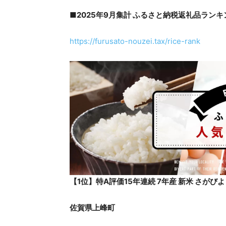
■2025年9月集計 ふるさと納税返礼品ランキ
https://furusato-nouzei.tax/rice-rank
【1位】特A評価15年連続 7年産 新米 さがび
佐賀県上峰町