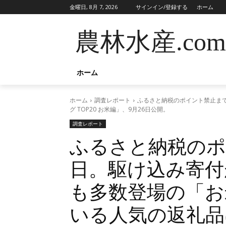
金曜日, 8月 7, 2026
サインイン/登録する
ホーム
農林水産.com
ホーム
ホーム
調査レポート
ふるさと納税のポイント禁止ま
グ TOP20 お米編」、9月26日公開。
調査レポート
ふるさと納税のポ
日。駆け込み寄付
も多数登場の「お
いる人気の返礼品