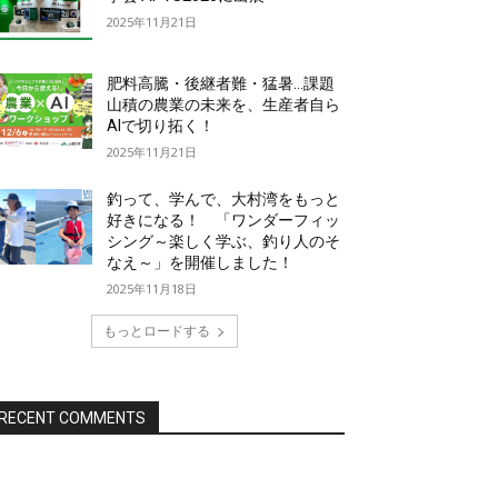
2025年11月21日
肥料高騰・後継者難・猛暑…課題
山積の農業の未来を、生産者自ら
AIで切り拓く！
2025年11月21日
釣って、学んで、大村湾をもっと
好きになる！ 「ワンダーフィッ
シング～楽しく学ぶ、釣り人のそ
なえ～」を開催しました！
2025年11月18日
もっとロードする
RECENT COMMENTS