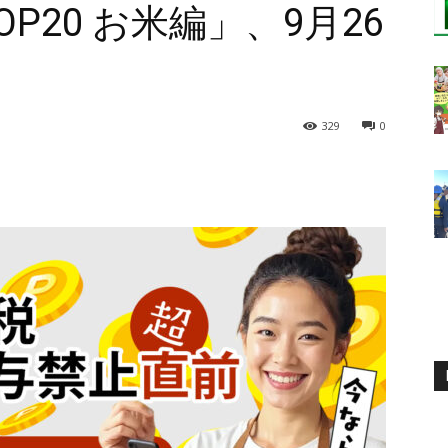
P20 お米編」、9月26
329
0