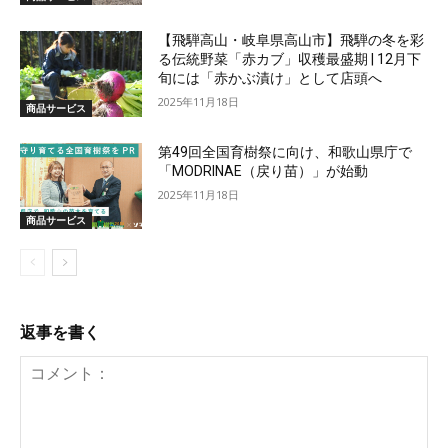
【飛騨高山・岐阜県高山市】飛騨の冬を彩
る伝統野菜「赤カブ」収穫最盛期 | 12月下
旬には「赤かぶ漬け」として店頭へ
2025年11月18日
商品サービス
第49回全国育樹祭に向け、和歌山県庁で
「MODRINAE（戻り苗）」が始動
2025年11月18日
商品サービス
返事を書く