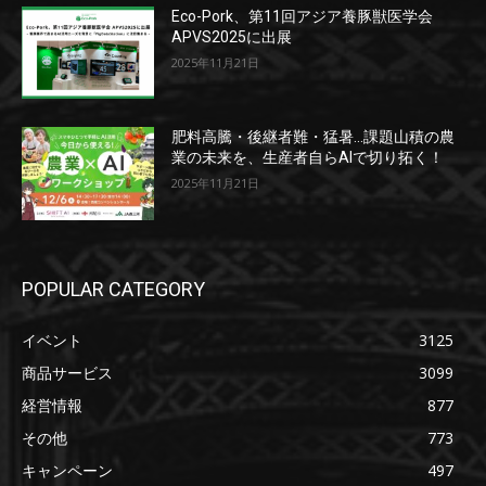
Eco-Pork、第11回アジア養豚獣医学会
APVS2025に出展
2025年11月21日
肥料高騰・後継者難・猛暑…課題山積の農
業の未来を、生産者自らAIで切り拓く！
2025年11月21日
POPULAR CATEGORY
イベント
3125
商品サービス
3099
経営情報
877
その他
773
キャンペーン
497