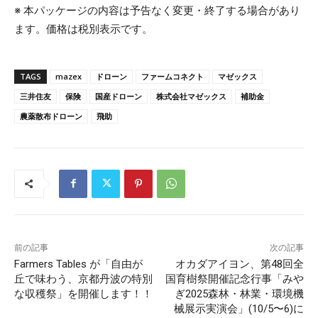
※ 本パッケージの内容は予告なく変更・終了する場合があり
ます。価格は税別表示です。
TAGS
mazex
ドローン
ファームコネクト
マゼックス
三井住友
保険
国産ドローン
株式会社マゼックス
補助金
農薬散布ドローン
飛助
前の記事
次の記事
Farmers Tables が「自由が
オカダアイヨン、第48回全
丘で味わう、京都丹波の特別
国育樹祭開催記念行事「みや
な収穫祭」を開催します！！
ぎ2025森林・林業・環境機
械展示実演会」(10/5〜6)に