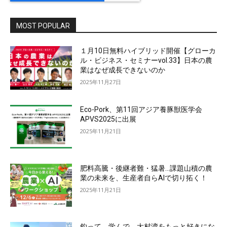
MOST POPULAR
１月10日無料ハイブリッド開催【グローカ
ル・ビジネス・セミナーvol.33】日本の農
業はなぜ成長できないのか
2025年11月27日
Eco-Pork、第11回アジア養豚獣医学会
APVS2025に出展
2025年11月21日
肥料高騰・後継者難・猛暑…課題山積の農
業の未来を、生産者自らAIで切り拓く！
2025年11月21日
釣って、学んで、大村湾をもっと好きにな