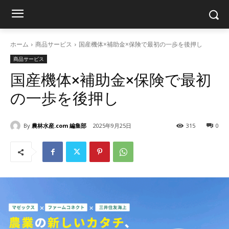
ホーム
商品サービス
国産機体×補助金×保険で最初の一歩を後押し
商品サービス
国産機体×補助金×保険で最初
の一歩を後押し
By
農林水産.com 編集部
2025年9月25日
315
0