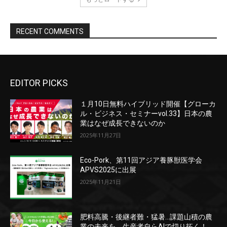
EDITOR PICKS
１月10日無料ハイブリッド開催【グローカ
ル・ビジネス・セミナーvol.33】日本の農
業はなぜ成長できないのか
2025年11月27日
Eco-Pork、第11回アジア養豚獣医学会
APVS2025に出展
2025年11月21日
肥料高騰・後継者難・猛暑…課題山積の農
業の未来を、生産者自らAIで切り拓く！