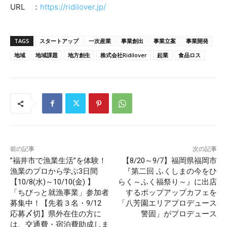
URL ：
https://ridilover.jp/
TAGS
スタートアップ
一次産業
事業創出
事業立案
事業開発
地域
地域課題
地方創生
株式会社Ridilover
起業
食品ロス
前の記事
次の記事
”福井市で漁業生活”を体験！
【8/20～9/7】福岡県福岡市
漁業のプロから学ぶ3日間
『第二回 ふくしまの今をひ
【10/8(水)～10/10(金) 】
らく～ふく福祭り～』に出店
「ちびっと就漁事業」参加者
するポップアップカフェを
募集中！【先着３名・9/12
「八芳園エリアプロデュース
応募〆切】県外在住の方に
警固」がプロデュース
は、交通費・宿泊費助成しま