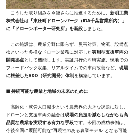
こうした取り組みを今後さらに推進するために、
新明工業
株式会社は「東庄町ドローンパーク（IDA千葉営業所内）」
に「ドローンポーター研究所」を新設
しました。
この施設は、農業分野に限らず、災害対策、物流、設備点
検といった多様なドローン業務に対応した
実用型支援車両の
開発拠点
として機能します。実証飛行の即時実施、現地での
フィードバック収集、リアルタイムでの車両改善など、
現場
に根差したR&D（研究開発）体制
を構築しています。
■ 持続可能な農業と地域の未来のために
高齢化・就労人口減少という農業界の大きな課題に対し、
ドローンと支援車両の融合は
現場の負担を減らしながらも高
品質な農業を実現する有力な手段
です。今回の成功事例は、
今後全国に展開可能な“再現性のある農業モデル”となる可能