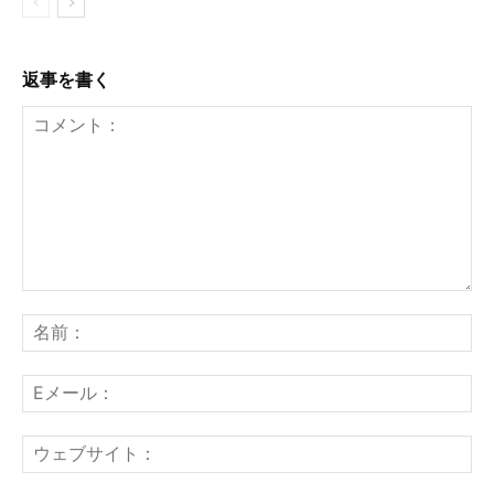
返事を書く
コ
メ
名
ン
前
ト：
E
メ
ー
ウ
ル
ェ
ブ