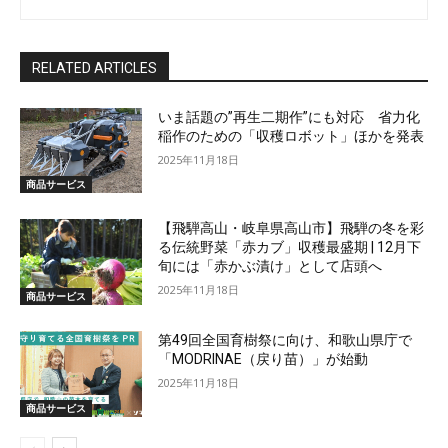
RELATED ARTICLES
いま話題の”再生二期作”にも対応 省力化
稲作のための「収穫ロボット」ほかを発表
2025年11月18日
商品サービス
【飛騨高山・岐阜県高山市】飛騨の冬を彩
る伝統野菜「赤カブ」収穫最盛期 | 12月下
旬には「赤かぶ漬け」として店頭へ
2025年11月18日
商品サービス
第49回全国育樹祭に向け、和歌山県庁で
「MODRINAE（戻り苗）」が始動
2025年11月18日
商品サービス