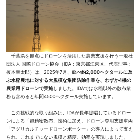
千葉県を拠点にドローンを活用した農業支援を行う一般社
団法人 国際ドローン協会（IDA：東京都江東区、代表理事：
榎本幸太郎）は、2025年7月、
延べ約2,000ヘクタールに及
ぶ水稲農地に対する大規模な集団防除作業を、わずか4機の
農業用ドローンで実施
しました。IDAでは水稲以外の散布業
務も含めると年間4500ヘクタール実施しています。
この挑戦的な取り組みは、IDAが長年提唱しているドロー
ンによる「超精密散布」技術に加え、ドローン専用支援車両
「アグリカルチャードローンポーター」の導入によって支え
られ、これまでにない規模と精度、効率を実現しました。