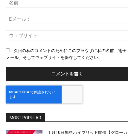
メ
名
ン
前
ト：
E
メ
ー
ウ
ル
ェ
ブ
次回の私のコメントのためにこのブラウザに私の名前、電子
サ
メール、そしてウェブサイトを保存してください。
イ
ト
MOST POPULAR
１月10日無料ハイブリッド開催【グローカ