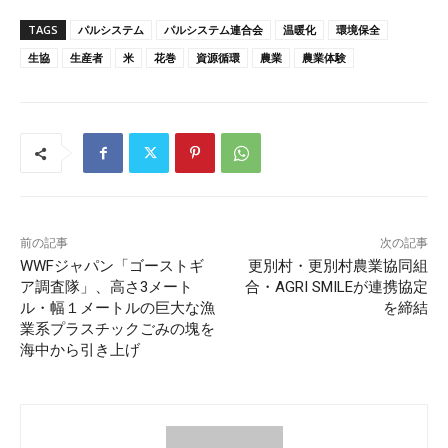
TAGS
パルシステム
パルシステム連合会
温暖化
環境保全
生協
生産者
米
花巻
資源循環
農業
農業体験
前の記事
次の記事
WWFジャパン「ゴーストギ
更別村・更別村農業協同組
ア調査隊」、高さ3メート
合・AGRI SMILEが連携協定
ル・幅１メートルの巨大な漁
を締結
業系プラスチックごみの塊を
海中から引き上げ