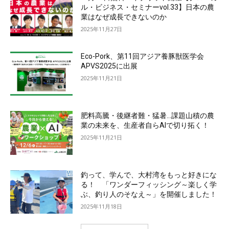
ル・ビジネス・セミナーvol.33】日本の農
業はなぜ成長できないのか
2025年11月27日
Eco-Pork、第11回アジア養豚獣医学会
APVS2025に出展
2025年11月21日
肥料高騰・後継者難・猛暑…課題山積の農
業の未来を、生産者自らAIで切り拓く！
2025年11月21日
釣って、学んで、大村湾をもっと好きにな
る！ 「ワンダーフィッシング～楽しく学
ぶ、釣り人のそなえ～」を開催しました！
2025年11月18日