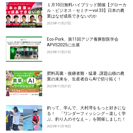
１月10日無料ハイブリッド開催【グローカ
ル・ビジネス・セミナーvol.33】日本の農
業はなぜ成長できないのか
2025年11月27日
Eco-Pork、第11回アジア養豚獣医学会
APVS2025に出展
2025年11月21日
肥料高騰・後継者難・猛暑…課題山積の農
業の未来を、生産者自らAIで切り拓く！
2025年11月21日
釣って、学んで、大村湾をもっと好きにな
る！ 「ワンダーフィッシング～楽しく学
ぶ、釣り人のそなえ～」を開催しました！
2025年11月18日