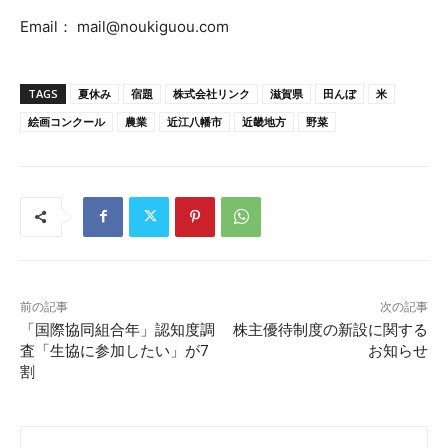
Email： mail@noukiguou.com
TAGS
夏休み
宿題
株式会社リンク
滋賀県
田んぼ
米
絵画コンクール
農業
近江八幡市
近畿地方
野菜
前の記事
次の記事
「国際協同組合年」認知度調
株主優待制度の新設に関する
査「生協に参加したい」が7
お知らせ
割