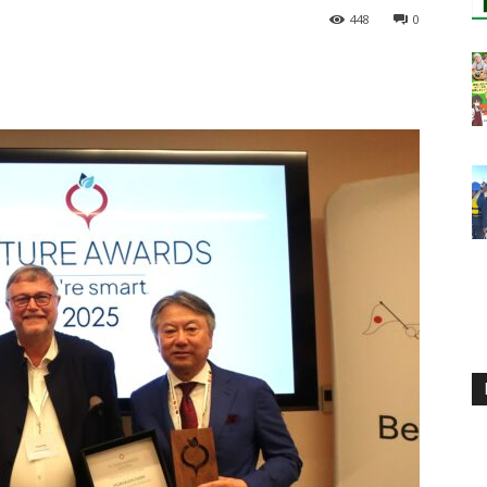
448
0