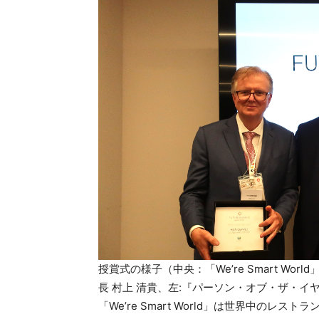
授賞式の様子（中央：「We’re Smart W
長 村上 清貴、左:『パーソン・オブ・ザ・イ
「We’re Smart World」は世界中の