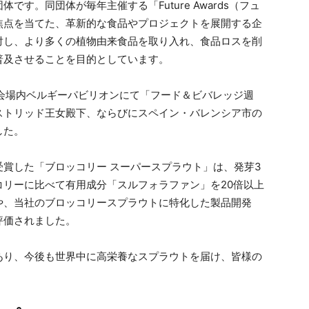
す。同団体が毎年主催する「Future Awards（フュ
焦点を当てた、革新的な食品やプロジェクトを展開する企
対し、より多くの植物由来食品を取り入れ、食品ロスを削
普及させることを目的としています。
会場内ベルギーパビリオンにて「フード＆ビバレッジ週
ストリッド王女殿下、ならびにスペイン・バレンシア市の
した。
賞した「ブロッコリー スーパースプラウト」は、発芽3
リーに比べて有用成分「スルフォラファン」を20倍以上
や、当社のブロッコリースプラウトに特化した製品開発
評価されました。
あり、今後も世界中に高栄養なスプラウトを届け、皆様の