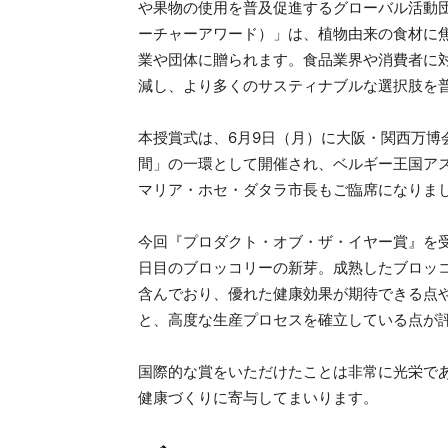
や果物の使用を普及促進するグローバル活動団体で
ーチャーアワード）」は、植物由来の食材に
業や団体に贈られます。食品業界や消費者に
減し、より多くのサスティナブルな選択肢を
本授賞式は、6月9日（月）に大阪・関西万博
間」の一環として開催され、ベルギー王国ア
マリア・ホセ・ダタラ市長もご臨席になりま
今回『プロダクト・オブ・ザ・イヤー賞』を受
日目のブロッコリーの新芽。成熟したブロッコ
含んでおり、優れた健康効果が期待できる点
と、高度な生産プロセスを確立している点が
国際的な賞をいただけたことは非常に光栄で
健康づくりに寄与してまいります。