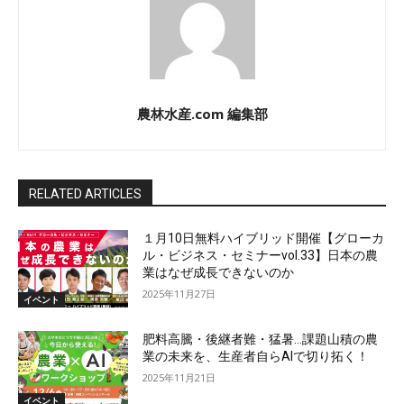
農林水産.com 編集部
RELATED ARTICLES
１月10日無料ハイブリッド開催【グローカ
ル・ビジネス・セミナーvol.33】日本の農
業はなぜ成長できないのか
2025年11月27日
イベント
肥料高騰・後継者難・猛暑…課題山積の農
業の未来を、生産者自らAIで切り拓く！
2025年11月21日
イベント