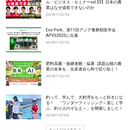
ル・ビジネス・セミナーvol.33】日本の農
業はなぜ成長できないのか
2025年11月27日
Eco-Pork、第11回アジア養豚獣医学会
APVS2025に出展
2025年11月21日
肥料高騰・後継者難・猛暑…課題山積の農
業の未来を、生産者自らAIで切り拓く！
2025年11月21日
釣って、学んで、大村湾をもっと好きにな
る！ 「ワンダーフィッシング～楽しく学
ぶ、釣り人のそなえ～」を開催しました！
2025年11月18日
もっとロードする