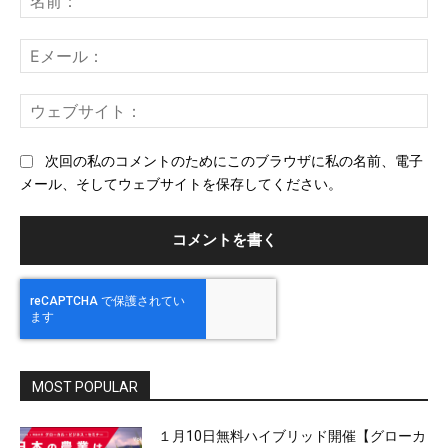
ン
前
ト：
E
メ
ー
ウ
ル
ェ
ブ
次回の私のコメントのためにこのブラウザに私の名前、電子
サ
メール、そしてウェブサイトを保存してください。
イ
ト
MOST POPULAR
１月10日無料ハイブリッド開催【グローカ