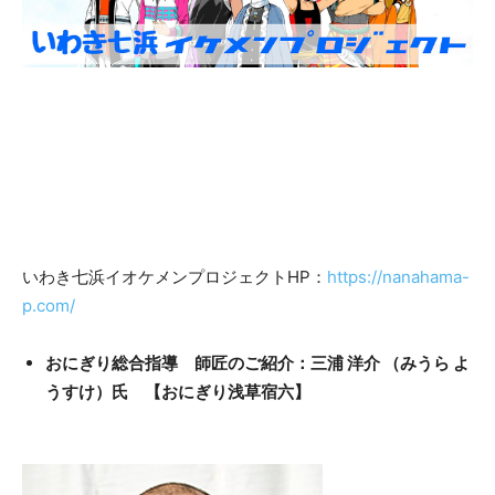
いわき七浜イオケメンプロジェクトHP：
https://nanahama-
p.com/
おにぎり総合指導 師匠のご紹介：三浦 洋介 （みうら よ
うすけ）氏 【おにぎり浅草宿六】