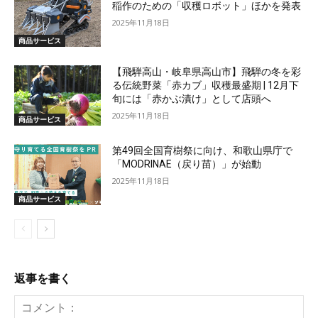
稲作のための「収穫ロボット」ほかを発表
2025年11月18日
商品サービス
【飛騨高山・岐阜県高山市】飛騨の冬を彩
る伝統野菜「赤カブ」収穫最盛期 | 12月下
旬には「赤かぶ漬け」として店頭へ
2025年11月18日
商品サービス
第49回全国育樹祭に向け、和歌山県庁で
「MODRINAE（戻り苗）」が始動
2025年11月18日
商品サービス
返事を書く