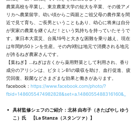
農業高校を卒業し、東京農業大学の短大を卒業、その後アメ
リカへ農業留学。幼い頃からご両親とご祖父母の農作業を間
近で見て育ち、ご長男ということもあり、幼心に将来は自分
が実家の農業を継ぐんだ！という気持ちを持っていたそうで
す。東日本大震災、台風19号と大きな困難を乗り越え、現在
は年間約50トンを生産。その内9割は地元で消費される地元
が誇るねぎ農家さんです。
【葉ねぎ】…ねぎは古くから薬用野菜として利用され、香り
成分のアリシンは、ビタミンB1の吸収を助け、血行促進、疲
労回復、殺菌などさまざまな効果と働きがあります。
facebook：
https://www.facebook.com/photo/?
fbid=1486055474982828&set=a.1486055488316160&_
具材監修シェフのご紹介：北林 由布子（きたばやし ゆう
こ）氏 【La Stanza（スタンツァ）】