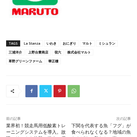
TAGS
La Stanza
いわき
おにぎり
マルト
ミシュラン
三浦洋介
上野台豊商店
宿六
株式会社マルト
草野グリーンファーム
華正樓
前の記事
次の記事
業界初！競走馬用低酸素トレ
下関を代表する魚「フグ」が
ーニングシステムを導入。故
食べられなくなる？地域の魚