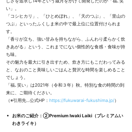
しさを追求し14年という歳月をかけて開発したのが「福､笑
い」。
「コシヒカリ」、「ひとめぼれ」、「天のつぶ」、「里山の
つぶ」といったふくしま米の中で最上位に位置付けられま
す。
「香りが立ち、強い甘みを持ちながら、ふんわり柔らかく炊
きあがる」という、これまでにない個性的な食感・食味が持
ち味。
その魅力を最大に引き出すため、炊き方にもこだわってみる
と、なおのこと美味しいごはんと贅沢な時間を楽しめること
でしょう。
「福､笑い」は2021年（令和３年）秋。特別な食の時間の到
来に、ご期待ください。
（※引用先…公式HP：
https://fukuwarai-fukushima.jp/
）
お米のご紹介：②Premium Iwaki Laiki（プレミアムい
わきライキ）