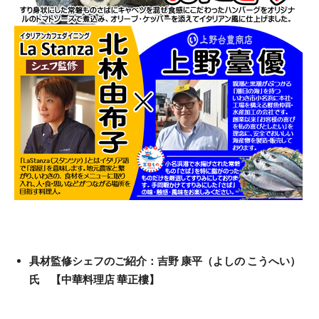
具材監修シェフのご紹介：吉野 康平（よしの こうへい）
氏 【中華料理店 華正樓】