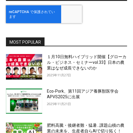
MOST POPULAR
１月10日無料ハイブリッド開催【グローカ
ル・ビジネス・セミナーvol.33】日本の農
業はなぜ成長できないのか
2025年11月27日
Eco-Pork、第11回アジア養豚獣医学会
APVS2025に出展
2025年11月21日
肥料高騰・後継者難・猛暑…課題山積の農
業の未来を、生産者自らAIで切り拓く！