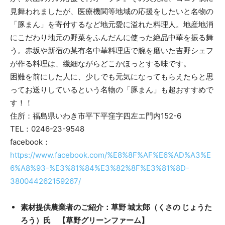
見舞われましたが、医療機関等地域の応援をしたいと名物の
「豚まん」を寄付するなど地元愛に溢れた料理人。地産地消
にこだわり地元の野菜をふんだんに使った絶品中華を振る舞
う。赤坂や新宿の某有名中華料理店で腕を磨いた吉野シェフ
が作る料理は、繊細ながらどこかほっとする味です。
困難を前にした人に、少しでも元気になってもらえたらと思
ってお送りしているという名物の「豚まん」も超おすすめで
す！！
住所：福島県いわき市平下平窪字四左エ門内152-6
TEL：0246-23-9548
facebook：
https://www.facebook.com/%E8%8F%AF%E6%AD%A3%E
6%A8%93-%E3%81%84%E3%82%8F%E3%81%8D-
380044262159267/
素材提供農業者のご紹介：草野 城太郎（くさの じょうた
ろう）氏 【草野グリーンファーム】