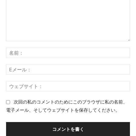
コ
名
メ
前
ン
：
E
ト
メ
：
ー
ウ
ル
ェ
：
ブ
次回の私のコメントのためにこのブラウザに私の名前、
サ
電子メール、そしてウェブサイトを保存してください。
イ
ト
：