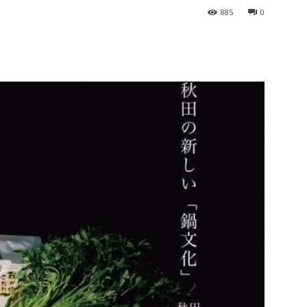
885
0