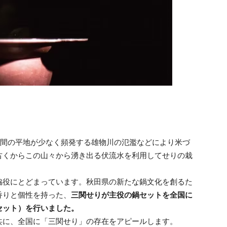
の間の平地が少なく頻発する雄物川の氾濫などにより米づ
古くからこの山々から湧き出る伏流水を利用してせりの栽
脇役にとどまっています。秋田県の新たな鍋文化を創るた
香りと個性を持った、
三関せりが主役の鍋セットを全国に
セット）を行いました。
共に、全国に「三関せり」の存在をアピールします。