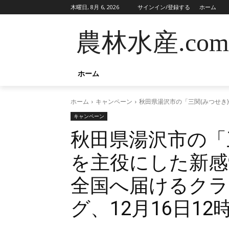
木曜日, 8月 6, 2026
サインイン/登録する
ホーム
農林水産.com
ホーム
ホーム
キャンペーン
秋田県湯沢市の「三関(みつせき
キャンペーン
秋田県湯沢市の「
を主役にした新感
全国へ届けるク
グ、12月16日1