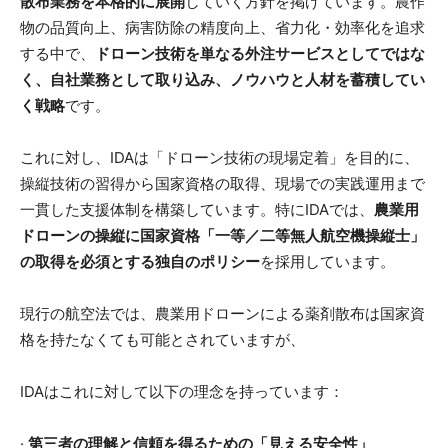
散布業務を本格的に展開
していく方針を掲げています。農作
物の品質向上、病害防除の精度向上、省力化・効率化を追求
する中で、
ドローン技術を単なる外注サービスとしてではな
く、自社業務として取り込み、ノウハウと人材を蓄積してい
く戦略
です。
これに対し、IDAは「ドローン技術の現場定着」を目的に、
操縦技術の習得から国家資格の取得、現場での実践運用まで
一貫した支援体制を構築しています。特にIDAでは、
農業用
ドローンの操縦に国家資格「一等／二等無人航空機操縦士」
の取得を必須とする独自のポリシー
を採用しています。
現行の航空法では、農業用ドローンによる薬剤散布は国家資
格を持たなくても可能とされていますが、
IDAはこれに対して以下の理念を持っています：
·
第三者の理解と信頼を得るための「見える安全性」