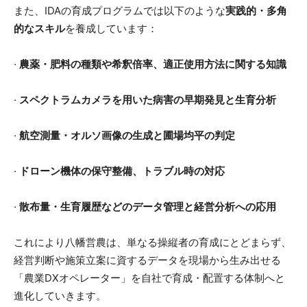
また、IDAの育成プログラムでは以下のような
実践的・多角
的なスキル
を養成しています：
·
農薬・肥料の種類や希釈倍率、適正使用方法に関する知識
·
スペクトラムカメラを用いた病害の早期発見と生育分析
·
航空測量・オルソ画像の生成と圃場均平の判定
·
ドローン機体の保守整備、トラブル時の対応
·
散布量・生育履歴などのデータ管理と経営分析への応用
これにより八幡営農は、単なる操縦者の育成にとどまらず、
経営判断や施策立案に資するデータを現場から生み出せる
「農業DXオペレーター」を自社で育成・配置する体制へと
進化していきます。