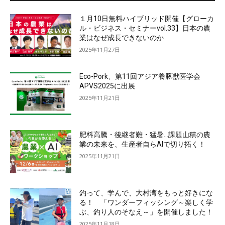
１月10日無料ハイブリッド開催【グローカ
ル・ビジネス・セミナーvol.33】日本の農
業はなぜ成長できないのか
2025年11月27日
Eco-Pork、第11回アジア養豚獣医学会
APVS2025に出展
2025年11月21日
肥料高騰・後継者難・猛暑…課題山積の農
業の未来を、生産者自らAIで切り拓く！
2025年11月21日
釣って、学んで、大村湾をもっと好きにな
る！ 「ワンダーフィッシング～楽しく学
ぶ、釣り人のそなえ～」を開催しました！
2025年11月18日