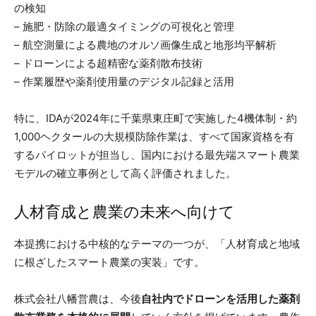
の検知
– 施肥・防除の最適タイミングの可視化と管理
– 航空測量による農地のオルソ画像生成と地形均平解析
– ドローンによる超精密な薬剤散布技術
– 作業履歴や薬剤使用量のデジタル記録と活用
特に、IDAが2024年に千葉県東庄町で実施した4機体制・約
1,000ヘクタールの大規模防除作業は、すべて国家資格を有
するパイロットが担当し、国内における最先端スマート農業
モデルの確立事例として高く評価されました。
人材育成と農業の未来へ向けて
本提携における中核的なテーマの一つが、「人材育成と地域
に根ざしたスマート農業の実装」です。
株式会社八幡営農は、今後
自社内でドローンを活用した薬剤