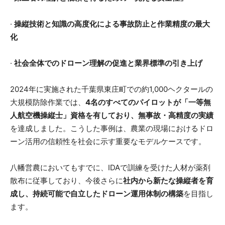
·
操縦技術と知識の高度化による事故防止と作業精度の最大
化
·
社会全体でのドローン理解の促進と業界標準の引き上げ
2024年に実施された千葉県東庄町での約1,000ヘクタールの
大規模防除作業では、
4名のすべてのパイロットが「一等無
人航空機操縦士」資格を有しており、無事故・高精度の実績
を達成しました。こうした事例は、農業の現場におけるドロ
ーン活用の信頼性を社会に示す重要なモデルケースです。
八幡営農においてもすでに、IDAで訓練を受けた人材が薬剤
散布に従事しており、今後さらに
社内から新たな操縦者を育
成し、持続可能で自立したドローン運用体制の構築
を目指し
ます。