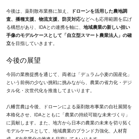
今後は、薬剤散布業務に加え、
ドローンを活用した農地調
査、播種支援、物流支援、防災対応
などへも応用範囲を広げ
る構想があり、IDAとの連携を軸に、
地域農業の新しい担い
手像のモデルケースとして「自立型スマート農業法人」の確
立
を目指していきます。
今後の展望
今回の業務提携を通じて、両者は「デュラム小麦の国産化」
という前例の少ない挑戦に挑みながら、農業の省力化・デジ
タル化・次世代化を推進してまいります。
八幡営農は今後、ドローンによる薬剤散布事業の自社展開を
本格化させ、IDAとともに「農業の持続可能な未来づくり」
に貢献します。また、地方から日本の農業の未来を切り拓く
モデルケースとして、地域農業のブランド力強化、人材育
成、6次産業化の推進を目指してまいります。