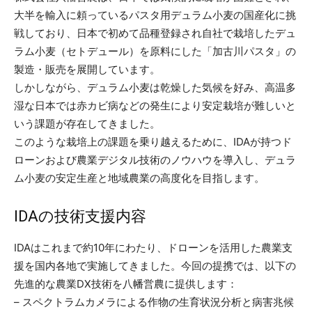
大半を輸入に頼っているパスタ用デュラム小麦の国産化に挑
戦しており、日本で初めて品種登録され自社で栽培したデュ
ラム小麦（セトデュール）を原料にした「加古川パスタ」の
製造・販売を展開しています。
しかしながら、デュラム小麦は乾燥した気候を好み、高温多
湿な日本では赤カビ病などの発生により安定栽培が難しいと
いう課題が存在してきました。
このような栽培上の課題を乗り越えるために、IDAが持つド
ローンおよび農業デジタル技術のノウハウを導入し、デュラ
ム小麦の安定生産と地域農業の高度化を目指します。
IDAの技術支援内容
IDAはこれまで約10年にわたり、ドローンを活用した農業支
援を国内各地で実施してきました。今回の提携では、以下の
先進的な農業DX技術を八幡営農に提供します：
– スペクトラムカメラによる作物の生育状況分析と病害兆候