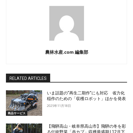
農林水産.com 編集部
RELATED ARTICLES
いま話題の”再生二期作”にも対応 省力化
稲作のための「収穫ロボット」ほかを発表
2025年11月18日
商品サービス
【飛騨高山・岐阜県高山市】飛騨の冬を彩
る伝統野菜「赤カブ」収穫最盛期 | 12月下