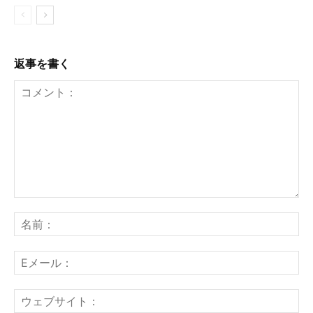
返事を書く
コ
メ
名
ン
前
ト：
E
メ
ー
ウ
ル
ェ