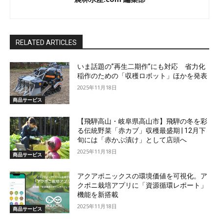
RELATED ARTICLES
いま話題の”再生二期作”にも対応 省力化
稲作のための「収穫ロボット」ほかを発表
2025年11月18日
商品サービス
【飛騨高山・岐阜県高山市】飛騨の冬を彩
る伝統野菜「赤カブ」収穫最盛期 | 12月下
旬には「赤かぶ漬け」として店頭へ
2025年11月18日
商品サービス
アクアポニックスの環境価値を可視化。ア
クポニ栽培アプリに「資源循環レポート」
機能を新搭載
2025年11月18日
商品サービス