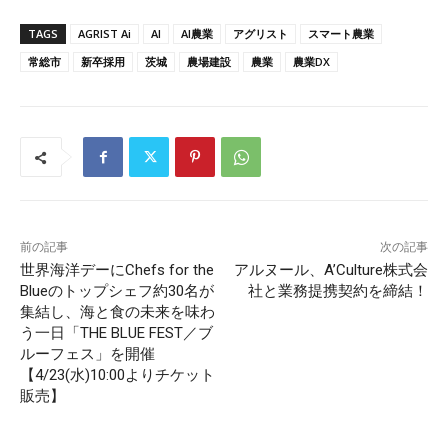
TAGS
AGRIST Ai
AI
AI農業
アグリスト
スマート農業
常総市
新卒採用
茨城
農場建設
農業
農業DX
前の記事
次の記事
世界海洋デーにChefs for the
アルヌール、A’Culture株式会
Blueのトップシェフ約30名が
社と業務提携契約を締結！
集結し、海と食の未来を味わ
う一日「THE BLUE FEST／ブ
ルーフェス」を開催
【4/23(水)10:00よりチケット
販売】