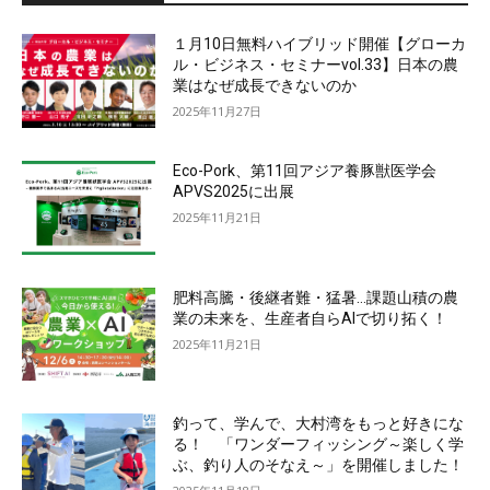
１月10日無料ハイブリッド開催【グローカ
ル・ビジネス・セミナーvol.33】日本の農
業はなぜ成長できないのか
2025年11月27日
Eco-Pork、第11回アジア養豚獣医学会
APVS2025に出展
2025年11月21日
肥料高騰・後継者難・猛暑…課題山積の農
業の未来を、生産者自らAIで切り拓く！
2025年11月21日
釣って、学んで、大村湾をもっと好きにな
る！ 「ワンダーフィッシング～楽しく学
ぶ、釣り人のそなえ～」を開催しました！