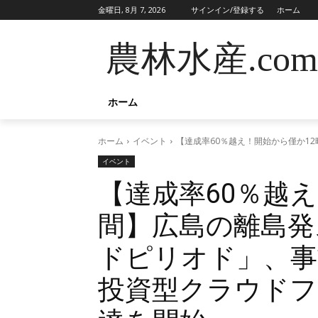
金曜日, 8月 7, 2026
サインイン/登録する
ホーム
農林水産.com
ホーム
ホーム
イベント
【達成率60％越え！開始から僅か1
イベント
【達成率60％越
間】広島の離島発
ドピリオド」、事
投資型クラウドフ