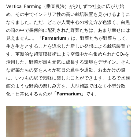
Vertical Farming（垂直農法）が少しずつ社会に広がり始
め、その中でインテリア性の高い栽培装置も見かけるように
なりました。ただ、どこか人間中心の考え方が色濃く、白黒
の箱の中で幾何的に配列された野菜たちは、あまり幸せには
見えません…。
「Farmarium」
は、野菜たちが野菜らしく、
生き生きとすることを追求した新しい発想による栽培装置で
す。革新的な超薄膜技術により空気中から集められたCO₂を
活用した、野菜が最も元気に成長する環境をデザイン。そん
な野菜たちの姿を人々が毎日の通学や通勤、お出かけの際
に、いつもの駅で気軽に楽しむことができます。まるで水族
館のような野菜の楽しみ方を、大型施設ではなく小型分散
化・日常化するものが
「Farmarium」
です。