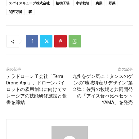
スパイスキューブ株式会社
植物工場
水耕栽培
農業
野菜
関西万博
駅
前の記事
次の記事
テラドローン子会社「Terra
九州をゲン気に！タンスのゲ
Drone Agri」、ドローンパイ
ンの“地域特産リデザイン”第
ロットの雇用創出に向けてマ
２弾！佐賀の牧場と共同開発
レーシアの技能研修施設と覚
の「アイス食べ比べセット
書を締結
YAMA」を発売