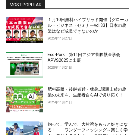
MOST POPULAR
１月10日無料ハイブリッド開催【グローカ
ル・ビジネス・セミナーvol.33】日本の農
業はなぜ成長できないのか
2025年11月27日
Eco-Pork、第11回アジア養豚獣医学会
APVS2025に出展
2025年11月21日
肥料高騰・後継者難・猛暑…課題山積の農
業の未来を、生産者自らAIで切り拓く！
2025年11月21日
釣って、学んで、大村湾をもっと好きにな
る！ 「ワンダーフィッシング～楽しく学