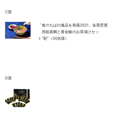
C賞
「食のちばの逸品を発掘2021」金賞受賞
房総真鯛と黄金鰺のお茶漬けセッ
ト“彩”（30名様）
D賞