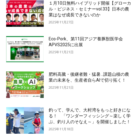
１月10日無料ハイブリッド開催【グローカ
ル・ビジネス・セミナーvol.33】日本の農
業はなぜ成長できないのか
2025年11月27日
Eco-Pork、第11回アジア養豚獣医学会
APVS2025に出展
2025年11月21日
肥料高騰・後継者難・猛暑…課題山積の農
業の未来を、生産者自らAIで切り拓く！
2025年11月21日
釣って、学んで、大村湾をもっと好きにな
る！ 「ワンダーフィッシング～楽しく学
ぶ、釣り人のそなえ～」を開催しました！
2025年11月18日