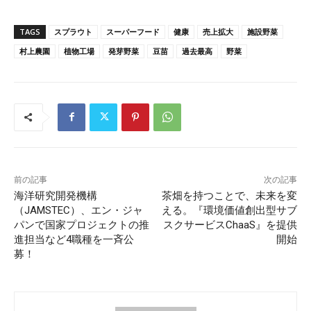
TAGS
スプラウト
スーパーフード
健康
売上拡大
施設野菜
村上農園
植物工場
発芽野菜
豆苗
過去最高
野菜
前の記事
次の記事
海洋研究開発機構
茶畑を持つことで、未来を変
（JAMSTEC）、エン・ジャ
える。『環境価値創出型サブ
パンで国家プロジェクトの推
スクサービスChaaS』を提供
進担当など4職種を一斉公
開始
募！