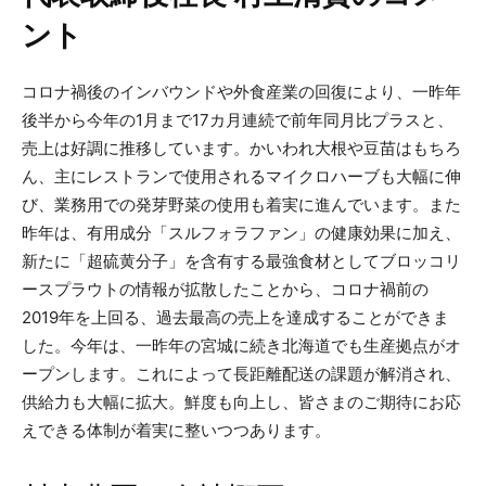
ント
コロナ禍後のインバウンドや外食産業の回復により、一昨年
後半から今年の1月まで17カ月連続で前年同月比プラスと、
売上は好調に推移しています。かいわれ大根や豆苗はもちろ
ん、主にレストランで使用されるマイクロハーブも大幅に伸
び、業務用での発芽野菜の使用も着実に進んでいます。また
昨年は、有用成分「スルフォラファン」の健康効果に加え、
新たに「超硫黄分子」を含有する最強食材としてブロッコリ
ースプラウトの情報が拡散したことから、コロナ禍前の
2019年を上回る、過去最高の売上を達成することができま
した。今年は、一昨年の宮城に続き北海道でも生産拠点がオ
ープンします。これによって長距離配送の課題が解消され、
供給力も大幅に拡大。鮮度も向上し、皆さまのご期待にお応
えできる体制が着実に整いつつあります。