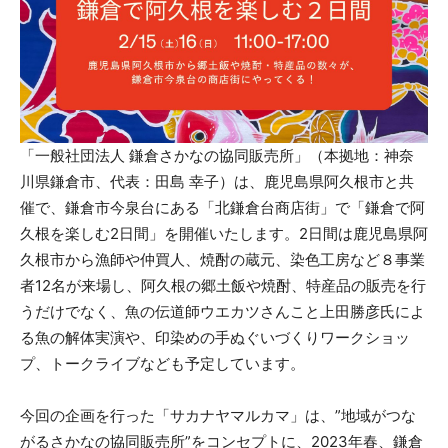
「一般社団法人 鎌倉さかなの協同販売所」（本拠地：神奈
川県鎌倉市、代表：田島 幸子）は、鹿児島県阿久根市と共
催で、鎌倉市今泉台にある「北鎌倉台商店街」で「鎌倉で阿
久根を楽しむ2日間」を開催いたします。2日間は鹿児島県阿
久根市から漁師や仲買人、焼酎の蔵元、染色工房など８事業
者12名が来場し、阿久根の郷土飯や焼酎、特産品の販売を行
うだけでなく、魚の伝道師ウエカツさんこと上田勝彦氏によ
る魚の解体実演や、印染めの手ぬぐいづくりワークショッ
プ、トークライブなども予定しています。
今回の企画を行った「サカナヤマルカマ」は、”地域がつな
がるさかなの協同販売所”をコンセプトに、2023年春、鎌倉