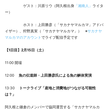
ゲスト：川原リウ（阿久根出身
「湘南人」
ライタ
ー）
ホスト：上田勝彦（「サカナヤマルカマ」アドバ
イザー）、狩野真実（「サカナヤマルカマ」） ※
サカナヤ
マルカマのアカウント
でライブ配信予定です
【1日目】2月15日（土）
11:00 開場
12:00
魚の伝道師・上田勝彦氏による魚の解体実演
13:30
トークライブ「産地と消費地がつながる可能性
は？」
阿久根と鎌倉のメンバーで協同運営する「サカナヤマルカ