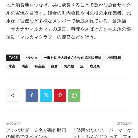
地と消費地をつなぎ、共に成長することで豊かな魚食サイク
ルの実現を目指す。鎌倉の町内会長や阿久根の水産業者、元
水産庁官僚など多様なメンバーで構成されている。鮮魚店
「サカナヤマルカマ」の運営、料理やさばき方を学ぶ魚の部
活動「マルカマクラブ」の運営などを行う。
TAGS
マルシェ
一般社団法人鎌倉さかなの協同販売所
地域課題
水産
湘南
特産品
鎌倉
阿久根
魚
鹿児島
前の記事
次の記事
アンバサダー３名が新作動画
「値段のないスーパーマーケ
の撮影でスペインへ
ット～みんなにとって「フェ