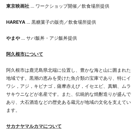
東京映画社
… ワークショップ開催／飲食場所提供
HAREYA
… 黒糖菓子の販売／飲食場所提供
やまや
… サバ飯丼・アジ飯丼提供
阿久根市について
阿久根市は鹿児島県北端に位置し、豊かな海と山に囲まれた
地域です。黒潮の恵みを受けた魚介類の宝庫であり、特にイ
ワシ，アジ，キビナゴ，薩摩赤えび，イセエビ、真鯛、ムラ
サキウニなどが名産です。また、伝統的な焼酎造りが盛んで
あり、大石酒造などの歴史ある蔵元が地域の文化を支えてい
ます。
サカナヤマルカマについて