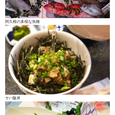
阿久根の多様な魚種
サバ飯丼