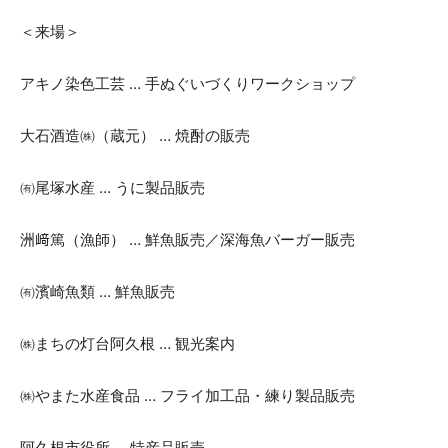
＜来場＞
アキノ染色工芸 … 手ぬぐいづくりワークショップ
大石酒造㈱（蔵元） … 焼酎の販売
㈲尾塚水産 … うに製品販売
洲﨑篤（漁師） … 鮮魚販売／深海魚バーガー販売
㈲濱崎魚類 … 鮮魚販売
㈱まちの灯台阿久根 … 観光案内
㈱やまた水産食品 … フライ加工品・練り製品販売
阿久根市役所 … 特産品販売