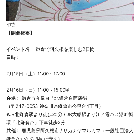
印染
【開催概要】
イベント名：
鎌倉で阿久根を楽しむ2日間
日時：
2月15日（土）11:00～17:00
2月16日（日）11:00～15:00頃
会場：
鎌倉市今泉台「北鎌倉台商店街」
（〒247-0053 神奈川県鎌倉市今泉台4丁目）
※JR北鎌倉駅より徒歩25分 / JR大船駅より江ノ電バス湖畔循
環「北鎌倉台」下車徒歩2分
共催：
鹿児島県阿久根市 / サカナヤマルカマ（一般社団法人
鎌倉さかなの協同販売所）