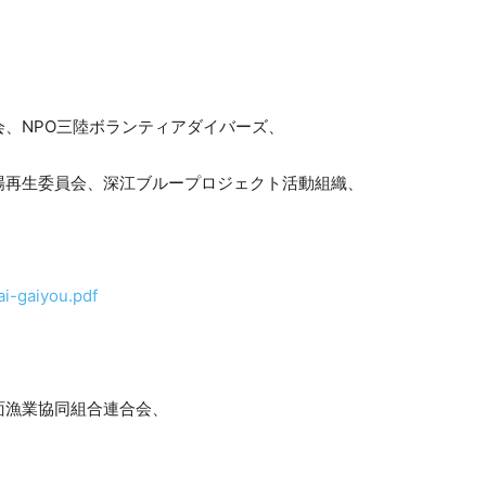
、NPO三陸ボランティアダイバーズ、
委員会、深江ブループロジェクト活動組織、
ai-gaiyou.pdf
面漁業協同組合連合会、