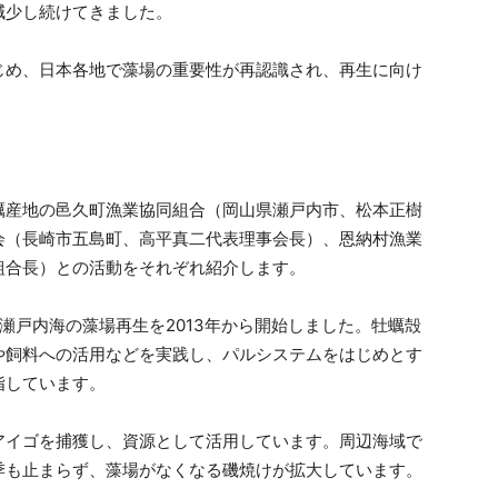
減少し続けてきました。
じめ、日本各地で藻場の重要性が再認識され、再生に向け
蠣産地の邑久町漁業協同組合（岡山県瀬戸内市、松本正樹
会（長崎市五島町、高平真二代表理事会長）、恩納村漁業
組合長）との活動をそれぞれ紹介します。
瀬戸内海の藻場再生を2013年から開始しました。牡蠣殻
や飼料への活用などを実践し、パルシステムをはじめとす
指しています。
アイゴを捕獲し、資源として活用しています。周辺海域で
季も止まらず、藻場がなくなる磯焼けが拡大しています。