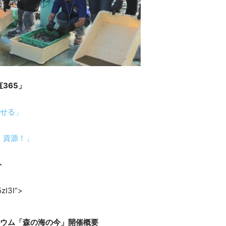
365」
させる」
、資源！」
ト
zI3I“>
ジウム「森の海の今」開催概要