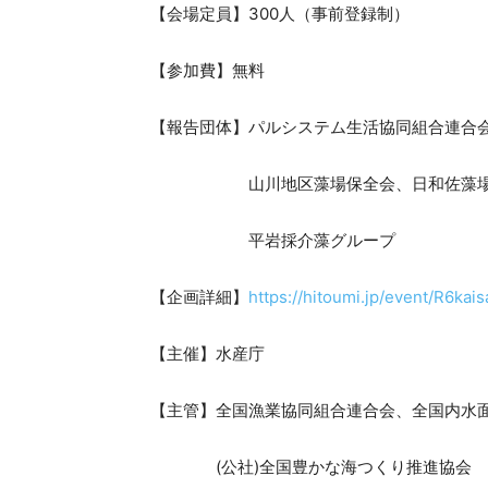
【会場定員】300人（事前登録制）
【参加費】無料
【報告団体】パルシステム生活協同組合連合会
山川地区藻場保全会、日和佐藻場再生
平岩採介藻グループ
【企画詳細】
https://hitoumi.jp/event/R6kais
【主催】水産庁
【主管】全国漁業協同組合連合会、全国内水
(公社)全国豊かな海つくり推進協会