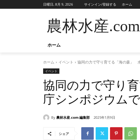
日曜日, 8月 9, 2026
サインイン/登録する
ホーム
農林水産.com
ホーム
ホーム
イベント
協同の力で守り育てる「海の森」 水
イベント
協同の力で守り育
庁シンポジウムで
By
農林水産.com 編集部
2025年1月9日
シェア