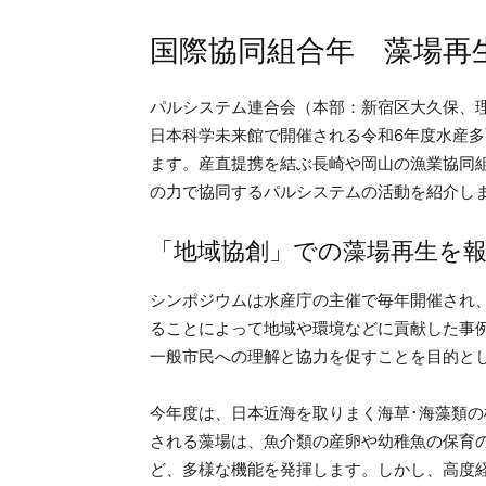
国際協同組合年 藻場再
パルシステム連合会（本部：新宿区大久保、理
日本科学未来館で開催される令和6年度水産
ます。産直提携を結ぶ長崎や岡山の漁業協同
の力で協同するパルシステムの活動を紹介し
「地域協創」での藻場再生を
シンポジウムは水産庁の主催で毎年開催され
ることによって地域や環境などに貢献した事
一般市民への理解と協力を促すことを目的と
今年度は、日本近海を取りまく海草･海藻類
される藻場は、魚介類の産卵や幼稚魚の保育
ど、多様な機能を発揮します。しかし、高度