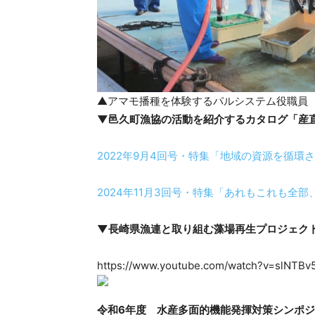
▲アマモ播種を体験するパルシステム役職員
▼邑久町漁協の活動を紹介するカタログ「産直
2022年9月4回号・特集「地域の資源を循環
2024年11月3回号・特集「あれもこれも全部
▼長崎県漁連と取り組む藻場再生プロジェク
https://www.youtube.com/watch?v=slNTBv5
令和6年度 水産多面的機能発揮対策シンポ