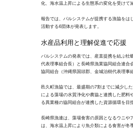
化、海水温上昇による生態系の変化を受けて
報告では、パルシステムが提携する漁協をは
活動する6団体が発表します。
水産品利用と理解促進で応援
パルシステムの発表では、産直提携を結ぶ牡
代表理事組合長）と長崎県漁業協同組合連合
協同組合（沖縄県国頭郡、金城治樹代表理事
邑久町漁協では、最盛期の7割までに減少した
による藻場の水質浄化や農協と連携した肥料
る異業種の協同組合が連携した資源循環を目
長崎県漁連は、藻場食害の原因となるウニや
は、海水温上昇により魚介類による食害が冬