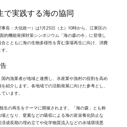
生で実践する海の協同
事長：大信政一）は1月25日（土）10時から、江東区の
多面的機能発揮対策シンポジウム「海の森の今」に登壇し
組合とともに海の生物多様性を育む藻場再生に向け、消費
ます。
報告
、国内漁業者が地域と連携し、水産業や漁村の役割を高め
例を紹介します。各地域での活動発展に向けた参考とし、
しています。
の植生の再生をテーマに開催されます。「海の森」とも称
の場となり、窒素などの吸収による海の富栄養化防止な
経済成長期の埋め立てや化学物質流入などの水域環境悪