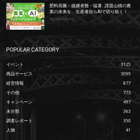
肥料高騰・後継者難・猛暑…課題山積の農
業の未来を、生産者自らAIで切り拓く！
2025年11月21日
POPULAR CATEGORY
イベント
3125
商品サービス
3099
経営情報
877
その他
773
キャンペーン
497
未分類
363
調査レポート
350
人物
41