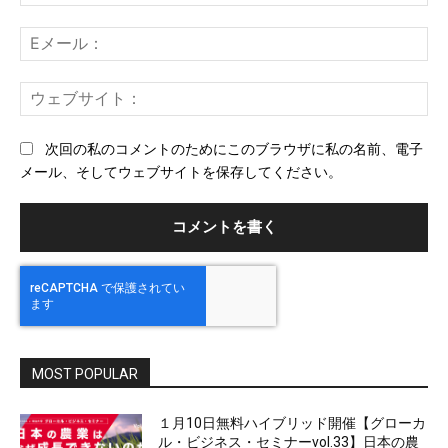
ン
前
ト：
E
メ
ー
ウ
ル
ェ
ブ
次回の私のコメントのためにこのブラウザに私の名前、電子
サ
メール、そしてウェブサイトを保存してください。
イ
ト
MOST POPULAR
１月10日無料ハイブリッド開催【グローカ
ル・ビジネス・セミナーvol.33】日本の農