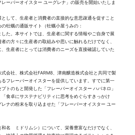
フレーバーオイスター ユーグレナ」の販売を開始いたしま
として、生産者と消費者の直接的な意思疎通を促すこと
めの牡蠣の通販サイト（牡蠣小屋うみの：
ました。本サイトでは、生産者に関する情報やご自身で展
費者の方々に生産者の取組みや思いに触れるだけでなく、
に、生産者にとっては消費者のニーズを直接確認していた
式会社、株式会社FARM8、津南醸造株式会社と共同で製
あるフレーバーオイスターを提供しています。すでに第一
セプトのもと開発した「フレーバーオイスター ハバネロ」
、「食卓にサステナビリティに思考をめぐらすきっかけ
グレナの粉末を取り込ませた「フレーバーオイスター ユー
和名 ミドリムシ）について、栄養豊富なだけでなく、