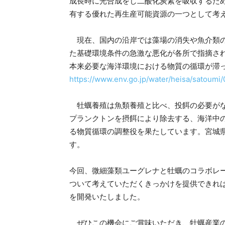
成長時に光合成をし二酸化炭素を吸収するた
有する優れた再生産可能資源の一つとして考
現在、国内の沿岸では藻場の消失や魚介類の
た基礎環境条件の急激な悪化が各所で指摘さ
本来必要な海洋環境における物質の循環が滞
https://www.env.go.jp/water/heisa/satoumi/
牡蠣養殖は魚類養殖と比べ、投餌の必要がな
プランクトンを摂餌により除去する、海洋中
る物質循環の調整役を果たしています。宮城県
す。
今回、微細藻類ユーグレナと牡蠣のコラボレ
ついて考えていただくきっかけを提供できれ
を開発いたしました。
ぜひこの機会にご賞味いただき、牡蠣産業の