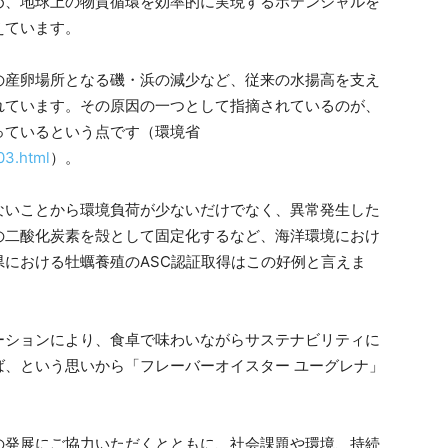
め、地球上の物質循環を効率的に実現するポテンシャルを
えています。
産卵場所となる磯・浜の減少など、従来の水揚高を支え
れています。その原因の一つとして指摘されているのが、
っているという点です（環境省
03.html
）。
いことから環境負荷が少ないだけでなく、異常発生した
の二酸化炭素を殻として固定化するなど、海洋環境におけ
における牡蠣養殖のASC認証取得はこの好例と言えま
ーションにより、食卓で味わいながらサステナビリティに
ば、という思いから「フレーバーオイスター ユーグレナ」
発展にご協力いただくとともに、社会課題や環境、持続