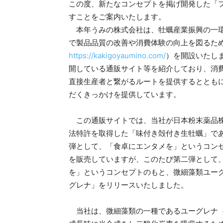
この度、新たなコンセプトを掲げ開発した「
すことをご案内いたします。
本年うみの株式会社は、牡蠣産業振興の一環
で製品品質の改善や消費体験の向上を図るた
https://kakigoyaumino.com/
）を開設いたし
開している通販サイト等を紹介しており、消
直接生産者と繋がるルートを提供するととも
だくきっかけを提供しています。
この通販サイトでは、当社が日本粉末薬品株
法特許を取得した「味付き殻付き生牡蠣」で
弾として、「食卓にエンタメを」というコン
を販売していますが、このたび第二弾として
を」というコンセプトのもと、微細藻類ユー
グレナ」をリリースいたしました。
当社は、微細藻類の一種であるユーグレナ（