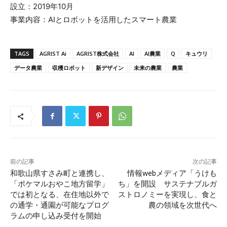
設立：2019年10月
事業内容：AIとロボットを活用したスマート農業
TAGS
AGRIST Ai
AGRIST株式会社
AI
AI農業
Q
キュウリ
データ農業
収穫ロボット
新デザイン
未来の農業
農業
前の記事
次の記事
和歌山県すさみ町と連携し、
情報webメディア「うけも
「ポケマルおやこ地方留学」
ち」を開設 サステナブルガ
では初となる、在住地以外で
ストロノミーを実現し、食と
の通学・通園が可能なプログ
農の領域を次世代へ
ラムの申し込み受付を開始