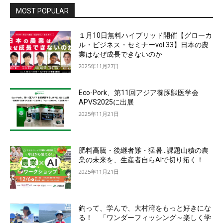
MOST POPULAR
１月10日無料ハイブリッド開催【グローカ
ル・ビジネス・セミナーvol.33】日本の農
業はなぜ成長できないのか
2025年11月27日
Eco-Pork、第11回アジア養豚獣医学会
APVS2025に出展
2025年11月21日
肥料高騰・後継者難・猛暑…課題山積の農
業の未来を、生産者自らAIで切り拓く！
2025年11月21日
釣って、学んで、大村湾をもっと好きにな
る！ 「ワンダーフィッシング～楽しく学