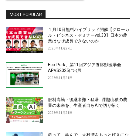
MOST POPULAR
１月10日無料ハイブリッド開催【グローカ
ル・ビジネス・セミナーvol.33】日本の農
業はなぜ成長できないのか
2025年11月27日
Eco-Pork、第11回アジア養豚獣医学会
APVS2025に出展
2025年11月21日
肥料高騰・後継者難・猛暑…課題山積の農
業の未来を、生産者自らAIで切り拓く！
2025年11月21日
釣って、学んで、大村湾をもっと好きにな