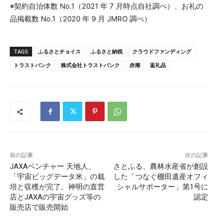
※契約自治体数 No.1（2021 年 7 月時点自社調べ）、お礼の
品掲載数 No.1（2020 年 9 月 JMRO 調べ）
TAGS
ふるさとチョイス
ふるさと納税
クラウドファンディング
トラストバンク
株式会社トラストバンク
赤潮
返礼品
前の記事
次の記事
JAXAベンチャー 天地人、
さとふる、農林水産省が創設
「宇宙ビッグデータ米」の栽
した「つなぐ棚田遺産オフィ
培と収穫が完了。神明の直営
シャルサポーター」第1号に
店とJAXAの宇宙グッズ等の
認定
販売店で販売開始