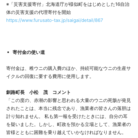
※「災害支援寄付」北海道庁が様似町をはじめとした16自治
体の災害支援の代理寄付を開始
https://www.furusato-tax.jp/saigai/detail/867
寄付金の使い道
寄付金は、稚ウニの購入費のほか、持続可能なウニの生産サ
イクルの回復に要する費用に使用します。
釧路町長 小松 茂 コメント
「この度の、赤潮の影響と思われる大量のウニの死骸が発見
されたことは、本当に残念であり、漁業者の皆さんの落胆は
計り知れません。 私も第一報を受けたときには、自分の耳
を疑いました。しかし、町政を預かる立場として、漁業者の
皆様とともに困難を乗り越えていかなければなりません。