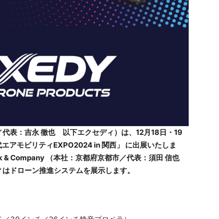
表：吉永 徹也 以下エクセディ）は、12月18日・19
世代エアモビリティEXPO2024 in 関西」 に出展いたしま
k & Company （本社：京都府京都市／代表：須田 信也
セディはドローン推進システムを展示します。