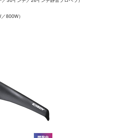
チ／30インチ／26インチ静音プロペラ）
W／800W）