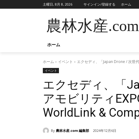
土曜日, 8月 8, 2026
サインイン/登録する
ホーム
農林水産.com
ホーム
ホーム
イベント
エクセディ、「Japan Drone / 次世
イベント
エクセディ、「Japa
アモビリティEXPO2
WorldLink & C
By
農林水産.com 編集部
2024年12月6日