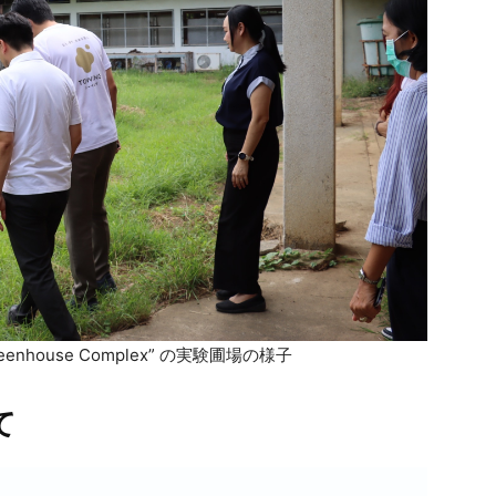
nd Greenhouse Complex” の実験圃場の様子
て