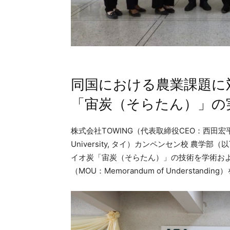
同国における農業課題に
「宙炭（そらたん）」の
株式会社TOWING（代表取締役CEO：西田宏平
University, タイ）カンペンセン校 農学部
イオ炭「宙炭（そらたん）」の技術を学術お
（MOU：Memorandum of Understa