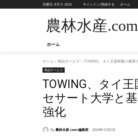
日曜日, 8月 9, 2026
サインイン/登録する
ホーム
農林水産.com
ホーム
ホーム
商品サービス
TOWING、タイ王国有数の農
商品サービス
TOWING、タイ
セサート大学と基
強化
By
農林水産.com 編集部
2024年12月2日