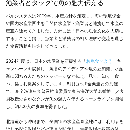
漁業者とタッグで魚の魅力伝える
パルシステムは2009年、水産方針を策定し、海の環境保全
や国内水産業再生を目的に水産業・漁業者と連携して水産の
産直を進めてきました。方針には「日本の魚食文化を大切に
する」ことも掲げ、漁業者と消費者の相互理解や交流を通じ
た食育活動も推進してきました。
2024年度は、日本の水産業を応援する「
お魚食べよう
」キ
ャンペーンを展開し、魚食のアイディアや魚の豆知識、水産
業に関わる人たちのメッセージなど伝え、見て、知り、食
べ、楽しむ提案をしています。8月にはJF全漁連との共催
で、JF全漁連魚食普及推進委員で東京海洋大学名誉博士／客
員教授のさかなクンが魚の魅力を伝えるトークライブを開催
し、約700人の参加を得ました。
北海道から沖縄まで、全国15の水産産直産地には、利用者を
はじめ配送現場などの職員が訪問し、生産現場の視察や体