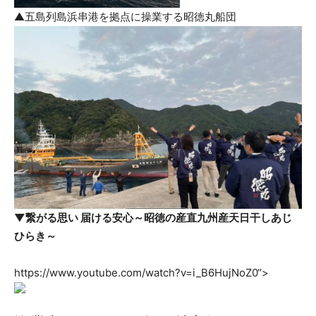
▲五島列島浜串港を拠点に操業する昭徳丸船団
▼繋がる思い 届ける安心～昭徳の産直九州産天日干しあじ
ひらき～
https://www.youtube.com/watch?v=i_B6HujNoZ0“>