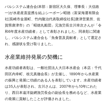
パルシステム連合会(本部：新宿区大久保、理事長：大信政
一)が水産産直提携を結ぶシーボーン昭徳（富栄海運有限会
社[長崎市金屋町、竹内隆治代表取締役社長]唐津営業所、佐
賀県唐津市）の「昭徳丸船団」元漁労長古川幸次さんが「令
和6年度水産功績者」として表彰されました。同表彰に関連
し、パルシステム連合会も「魚食普及貢献者」として選定さ
れ、感謝状を受け取りました。
水産業維持発展の契機に
水産功績者表彰は、一般社団法人大日本水産会（本店：千代
田区内幸町、枝元真徹会長）が主催し、1890年から水産業
の振興と発展に功績のある人を表彰しています。水産功績者
は35人が表彰され、古川さんは、2007年から10年にわた
り、西日本遠洋旋網漁労長会の副会長を務めるなど、水産業
の発展に貢献したことが評価されました。