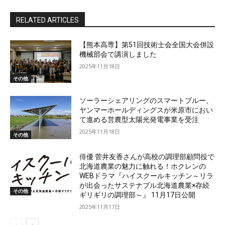
RELATED ARTICLES
【熊本高専】第51回技術士会全国大会併設
機械部会で講演しました
2025年11月18日
その他
ソーラーシェアリングのスマートブルー、
ヤンマーホールディングスが米原市におい
て進める営農型太陽光発電事業を受注
2025年11月18日
その他
俳優 菅井友香さんが高校の調理部顧問役で
北海道農業の魅力に触れる！ホクレンの
WEBドラマ『ハイスクールキッチン～リラ
が出会ったサステナブル北海道農業×存続
その他
ギリギリの調理部～』 11月17日公開
2025年11月17日