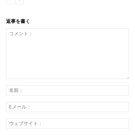
返事を書く
コ
メ
名
ン
前
ト：
E
メ
ー
ウ
ル
ェ
ブ