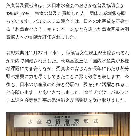
魚食普及貢献者は、大日本水産会のおさかな普及協議会が
1989年から、魚食の普及に貢献した人・団体に感謝状を贈
っています。パルシステム連合会は、日本の水産業を応援す
る「お魚食べよう」キャンペーンなどを通じた魚食普及や消
費拡大への貢献が評価されました。
表彰式典は11月27日（水）、秋篠宮文仁親王が出席されるな
か都内で開催されました。秋篠宮親王は「国内水産業が多様
な課題に向き合うなか、受賞者の皆さんが長年にわたり各分
野の振興に力を尽くしてきたことに深く敬意を表します。今
後も、日本の水産業の維持と発展の一翼を担い活躍されるこ
とを願います」とあいさつしました。贈呈式では、パルシス
テム連合会専務理事の渋澤温之が感謝状を受け取りました。