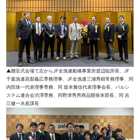
▲贈呈式会場で左からJF全漁連船橋事業所渡辺聡所長、JF
千葉漁連高梨義広専務理事、JF全漁連三浦秀樹常務理事、同
内田珠一代表理事専務、同 坂本雅信代表理事会長、パルシ
ステム連合会渋澤専務、同野津秀男商品開発本部長、同 吉
江健一水産課長