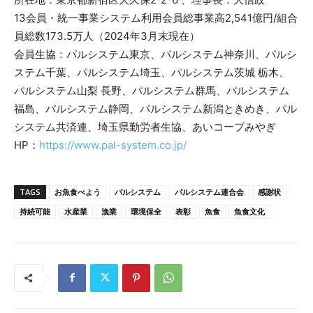
13会員・統一事業システム利用会員総事業高2,541億円/組合
員総数173.5万人（2024年3月末現在）
会員生協：パルシステム東京、パルシステム神奈川、パルシ
ステム千葉、パルシステム埼玉、パルシステム茨城 栃木、
パルシステム山梨 長野、パルシステム群馬、パルシステム
福島、パルシステム静岡、パルシステム新潟ときめき、パル
システム共済連、埼玉県勤労者生協、あいコープみやぎ
HP：
https://www.pal-system.co.jp/
TAGS
お魚食べよう
パルシステム
パルシステム連合会
感謝状
持続可能
水産業
漁業
環境保全
表彰
魚食
魚食文化