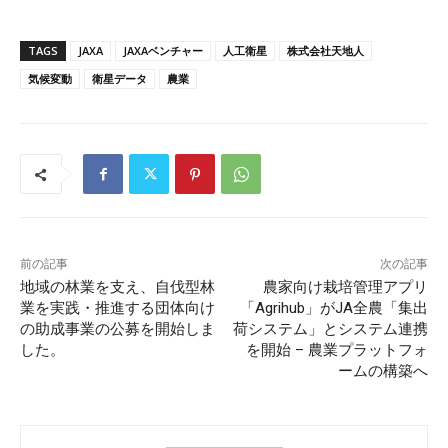
TAGS
JAXA
JAXAベンチャー
人工衛星
株式会社天地人
気候変動
衛星データ
農業
前の記事
次の記事
地域の林業を支え、自伐型林
農家向け栽培管理アプリ
業を実践・推進する団体向け
「Agrihub」がJA全農「集出
の助成事業の公募を開始しま
荷システム」とシステム連携
した。
を開始 – 農業プラットフォ
ームの構築へ