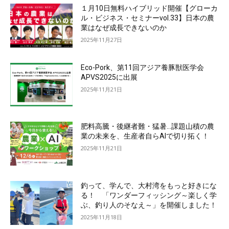
１月10日無料ハイブリッド開催【グローカ
ル・ビジネス・セミナーvol.33】日本の農
業はなぜ成長できないのか
2025年11月27日
Eco-Pork、第11回アジア養豚獣医学会
APVS2025に出展
2025年11月21日
肥料高騰・後継者難・猛暑…課題山積の農
業の未来を、生産者自らAIで切り拓く！
2025年11月21日
釣って、学んで、大村湾をもっと好きにな
る！ 「ワンダーフィッシング～楽しく学
ぶ、釣り人のそなえ～」を開催しました！
2025年11月18日