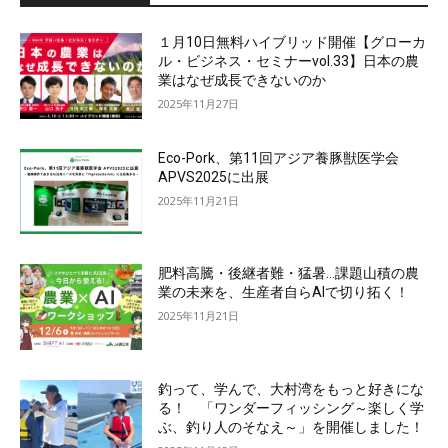
１月10日無料ハイブリッド開催【グローカ
ル・ビジネス・セミナーvol.33】日本の農
業はなぜ成長できないのか
2025年11月27日
Eco-Pork、第11回アジア養豚獣医学会
APVS2025に出展
2025年11月21日
肥料高騰・後継者難・猛暑…課題山積の農
業の未来を、生産者自らAIで切り拓く！
2025年11月21日
釣って、学んで、大村湾をもっと好きにな
る！ 「ワンダーフィッシング～楽しく学
ぶ、釣り人のそなえ～」を開催しました！