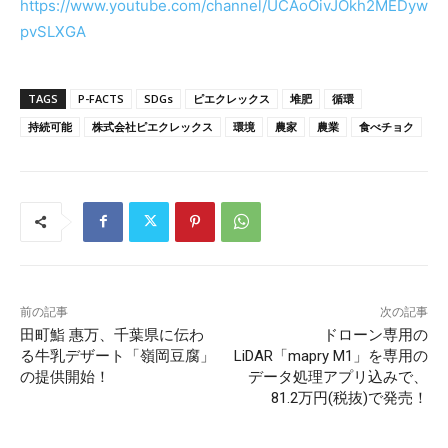
https://www.youtube.com/channel/UCAoOivJOkh2MEDyw
pvSLXGA
TAGS
P-FACTS
SDGs
ピエクレックス
堆肥
循環
持続可能
株式会社ピエクレックス
環境
農家
農業
食べチョク
前の記事
次の記事
田町鮨 惠万、千葉県に伝わ
ドローン専用の
る牛乳デザート「嶺岡豆腐」
LiDAR「mapry M1」を専用の
の提供開始！
データ処理アプリ込みで、
81.2万円(税抜)で発売！