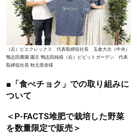
（左）ピエクレックス 代表取締役社長 玉倉大次（中央）
鴨志田農園 園主 鴨志田純様（右）ビビットガーデン 代表
取締役社長 秋元里奈様
■「食べチョク」での取り組みに
ついて
＜P-FACTS堆肥で栽培した野菜
を数量限定で販売＞