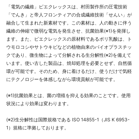
「電気の繊維」ピエクレックスは、村田製作所の圧電技術
「でんき」と帝人フロンティアの合成繊維技術「せんい」が
融合して生まれた新素材です。この素材は、人の動きに伴う
繊維の伸縮で微弱な電気を発生させ、抗菌効果(※1)を発揮し
ます。また、ピエクレックスの原材料であるポリ乳酸は、ト
ウモロコシやサトウキビなどの植物由来のバイオプラスチッ
クであり、微生物によって分解される生分解性(※2)を備えて
います。使い古した製品は、焼却処理を必要とせず、自然循
環が可能です。そのため、身に着けるだけ、使うだけで気軽
にテクノロジーを体感しながら環境貢献が可能です。
(※1)抗菌効果とは、菌の増殖を抑える効果のことです。使用
状況により効果は変わります。
(※2)生分解性は国際規格である ISO 14855-1（JIS K 6953-
1）規格に準拠しております。