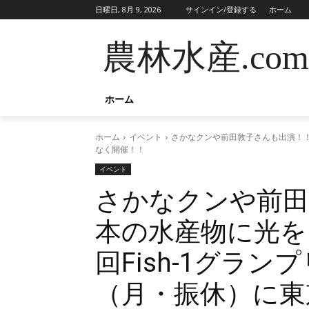
日曜日, 8月 9, 2026
サインイン/登録する
ホーム
農林水産.com
ホーム
ホーム
イベント
さかなクンや前田敦子さんも出演！！
なく開催！！
イベント
さかなクンや前田
本の水産物に光を
回Fish-1グラン
（月・振休）に東