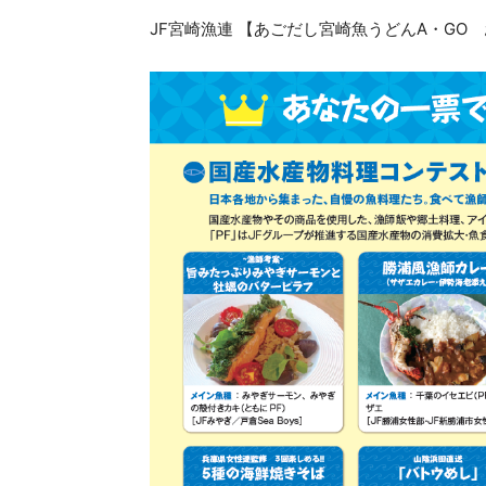
JF宮崎漁連 【あごだし宮崎魚うどんA・GO