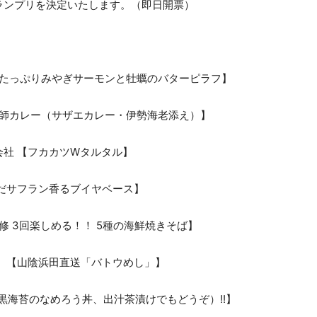
ランプリを決定いたします。（即日開票）
～旨みたっぷりみやぎサーモンと牡蠣のバターピラフ】
風漁師カレー（サザエカレー・伊勢海老添え）】
社 【フカカツWタルタル】
だサフラン香るブイヤベース】
修 3回楽しめる！！ 5種の海鮮焼きそば】
 【山陰浜田直送「バトウめし」】
黒海苔のなめろう丼、出汁茶漬けでもどうぞ）!!】