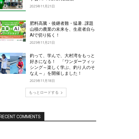
2025年11月21日
肥料高騰・後継者難・猛暑…課題
山積の農業の未来を、生産者自ら
AIで切り拓く！
2025年11月21日
釣って、学んで、大村湾をもっと
好きになる！ 「ワンダーフィッ
シング～楽しく学ぶ、釣り人のそ
なえ～」を開催しました！
2025年11月18日
もっとロードする
RECENT COMMENTS