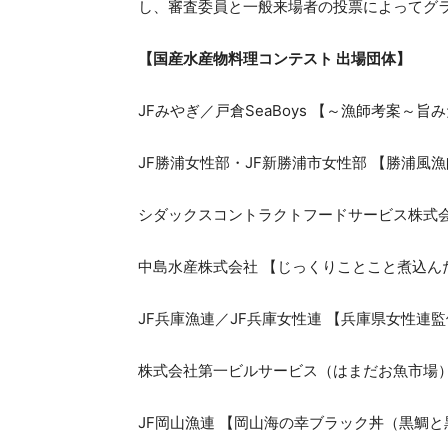
し、審査委員と一般来場者の投票によってグ
【国産水産物料理コンテスト 出場団体】
JFみやぎ／戸倉SeaBoys 【～漁師考案
JF勝浦女性部・JF新勝浦市女性部 【勝浦
シダックスコントラクトフードサービス株式会
中島水産株式会社 【じっくりことこと煮込ん
JF兵庫漁連／JF兵庫女性連 【兵庫県女性連監
株式会社第一ビルサービス（はまだお魚市場）
JF岡山漁連 【岡山海の幸ブラック丼（黒鯛と