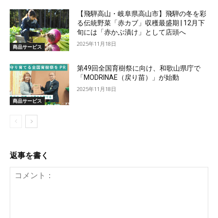
【飛騨高山・岐阜県高山市】飛騨の冬を彩
る伝統野菜「赤カブ」収穫最盛期 | 12月下
旬には「赤かぶ漬け」として店頭へ
2025年11月18日
商品サービス
第49回全国育樹祭に向け、和歌山県庁で
「MODRINAE（戻り苗）」が始動
2025年11月18日
商品サービス
返事を書く