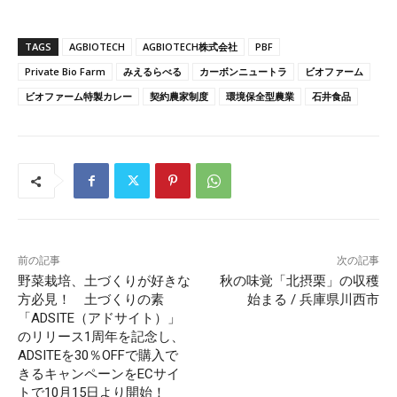
TAGS
AGBIOTECH
AGBIOTECH株式会社
PBF
Private Bio Farm
みえるらべる
カーボンニュートラ
ビオファーム
ビオファーム特製カレー
契約農家制度
環境保全型農業
石井食品
前の記事
次の記事
野菜栽培、土づくりが好きな
秋の味覚「北摂栗」の収穫
方必見！ 土づくりの素
始まる / 兵庫県川西市
「ADSITE（アドサイト）」
のリリース1周年を記念し、
ADSITEを30％OFFで購入で
きるキャンペーンをECサイ
トで10月15日より開始！