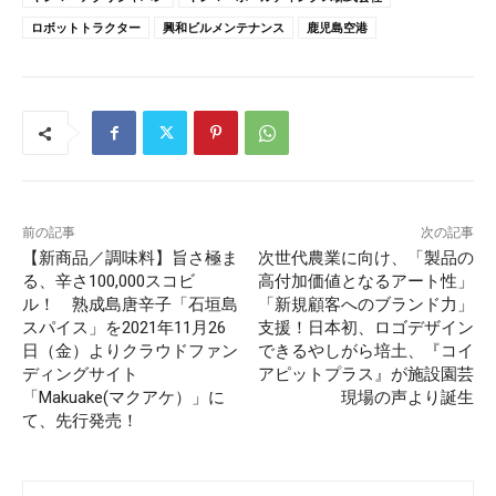
ロボットトラクター
興和ビルメンテナンス
鹿児島空港
前の記事
次の記事
【新商品／調味料】旨さ極ま
次世代農業に向け、「製品の
る、辛さ100,000スコビ
高付加価値となるアート性」
ル！ 熟成島唐辛子「石垣島
「新規顧客へのブランド力」
スパイス」を2021年11月26
支援！日本初、ロゴデザイン
日（金）よりクラウドファン
できるやしがら培土、『コイ
ディングサイト
アピットプラス』が施設園芸
「Makuake(マクアケ）」に
現場の声より誕生
て、先行発売！