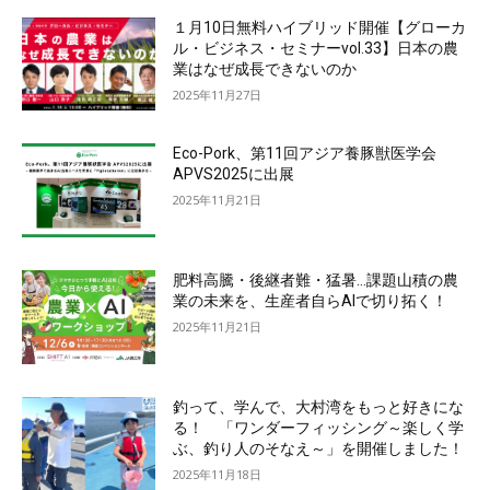
１月10日無料ハイブリッド開催【グローカ
ル・ビジネス・セミナーvol.33】日本の農
業はなぜ成長できないのか
2025年11月27日
Eco-Pork、第11回アジア養豚獣医学会
APVS2025に出展
2025年11月21日
肥料高騰・後継者難・猛暑…課題山積の農
業の未来を、生産者自らAIで切り拓く！
2025年11月21日
釣って、学んで、大村湾をもっと好きにな
る！ 「ワンダーフィッシング～楽しく学
ぶ、釣り人のそなえ～」を開催しました！
2025年11月18日