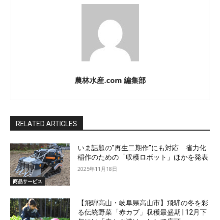
農林水産.com 編集部
RELATED ARTICLES
いま話題の”再生二期作”にも対応 省力化
稲作のための「収穫ロボット」ほかを発表
2025年11月18日
商品サービス
【飛騨高山・岐阜県高山市】飛騨の冬を彩
る伝統野菜「赤カブ」収穫最盛期 | 12月下