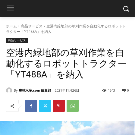
ホーム
商品サービス
空港内緑地部の草刈作業を自動化するロボットト
ラクター「YT488A」を納入
商品サービス
空港内緑地部の草刈作業を自
動化するロボットトラクター
「YT488A」を納入
By
農林水産.com 編集部
2021年11月26日
1343
0