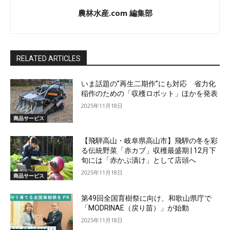
農林水産.com 編集部
RELATED ARTICLES
いま話題の”再生二期作”にも対応 省力化
稲作のための「収穫ロボット」ほかを発表
2025年11月18日
商品サービス
【飛騨高山・岐阜県高山市】飛騨の冬を彩
る伝統野菜「赤カブ」収穫最盛期 | 12月下
旬には「赤かぶ漬け」として店頭へ
2025年11月18日
商品サービス
第49回全国育樹祭に向け、和歌山県庁で
「MODRINAE（戻り苗）」が始動
2025年11月18日