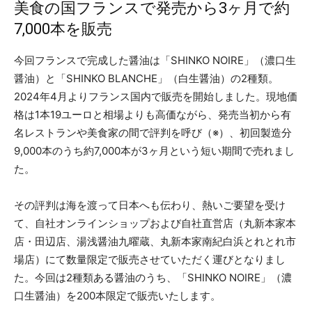
美食の国フランスで発売から3ヶ月で約
7,000本を販売
今回フランスで完成した醤油は「SHINKO NOIRE」（濃口生
醤油）と「SHINKO BLANCHE」（白生醤油）の2種類。
2024年4月よりフランス国内で販売を開始しました。現地価
格は1本19ユーロと相場よりも高価ながら、発売当初から有
名レストランや美食家の間で評判を呼び（※）、初回製造分
9,000本のうち約7,000本が3ヶ月という短い期間で売れまし
た。
その評判は海を渡って日本へも伝わり、熱いご要望を受け
て、自社オンラインショップおよび自社直営店（丸新本家本
店・田辺店、湯浅醤油九曜蔵、丸新本家南紀白浜とれとれ市
場店）にて数量限定で販売させていただく運びとなりまし
た。今回は2種類ある醤油のうち、「SHINKO NOIRE」（濃
口生醤油）を200本限定で販売いたします。