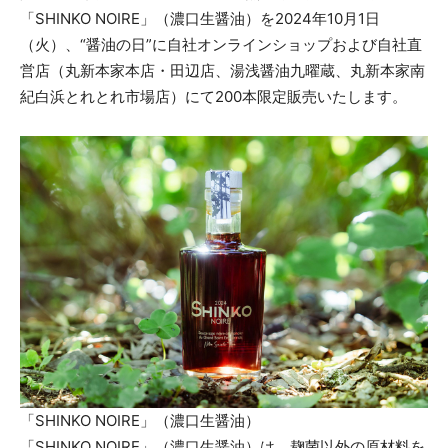
「SHINKO NOIRE」（濃口生醤油）を2024年10月1日
（火）、“醤油の日”に自社オンラインショップおよび自社直
営店（丸新本家本店・田辺店、湯浅醤油九曜蔵、丸新本家南
紀白浜とれとれ市場店）にて200本限定販売いたします。
「SHINKO NOIRE」（濃口生醤油）
「SHINKO NOIRE」（濃口生醤油）は、麹菌以外の原材料を