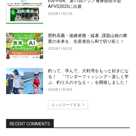
Eco-Pork、第11回アジア養豚獣医学会
APVS2025に出展
2025年11月21日
肥料高騰・後継者難・猛暑…課題山積の農
業の未来を、生産者自らAIで切り拓く！
2025年11月21日
釣って、学んで、大村湾をもっと好きにな
る！ 「ワンダーフィッシング～楽しく学
ぶ、釣り人のそなえ～」を開催しました！
2025年11月18日
もっとロードする
RECENT COMMENTS