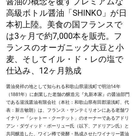
醤油の概念を覆すプレミアムな
高級ボトル醤油「SHINKO」が日
本初上陸。美食の国フランスで
は3ヶ月で約7,000本を販売。フ
ランスのオーガニック大豆と小
麦、そしてイル・ド・レの塩で
仕込み、12ヶ月熟成
醤油発祥の地として知られる和歌山県湯浅町で明治14年
（1881年）に創業した老舗の醸造元『丸新本家』の醤油部門
である湯浅醤油有限会社（本社：和歌山県有田郡湯浅町、代
表：新古敏朗）は、フランス・サンテミリオンにある老舗ワ
イナリー「シャトー・クーテット」のオーナーであるアドリ
アン・ダヴィッド・ボーリュー氏（以下、アドリアン氏）と
共同醸造した、ワイン樽で発酵・熟成させたワイナリー醤油