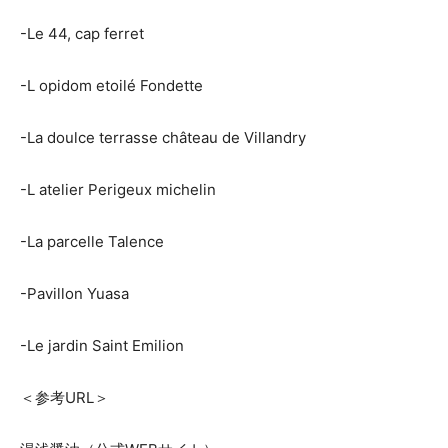
-Le 44, cap ferret
-L opidom etoilé Fondette
-La doulce terrasse château de Villandry
-L atelier Perigeux michelin
-La parcelle Talence
-Pavillon Yuasa
-Le jardin Saint Emilion
＜参考URL＞