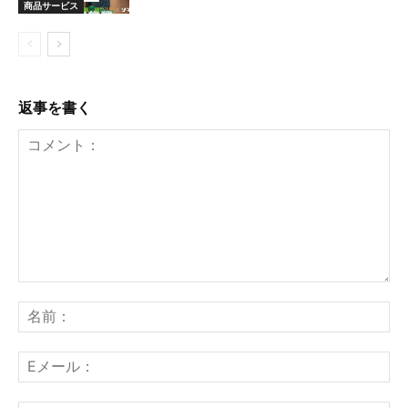
商品サービス
返事を書く
コ
メ
名
ン
前
ト：
E
メ
ー