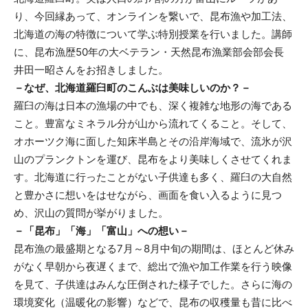
り、今回縁あって、オンラインを繋いで、昆布漁や加工法、
北海道の海の特徴について学ぶ特別授業を行いました。講師
に、昆布漁歴50年の大ベテラン・天然昆布漁業部会部会長
井田一昭さんをお招きしました。
－なぜ、北海道羅臼町のこんぶは美味しいのか？－
羅臼の海は日本の漁場の中でも、深く複雑な地形の海である
こと。豊富なミネラル分が山から流れてくること。そして、
オホーツク海に面した知床半島とその沿岸海域で、流氷が沢
山のプランクトンを運び、昆布をより美味しくさせてくれま
す。北海道に行ったことがない子供達も多く、羅臼の大自然
と豊かさに想いをはせながら、画面を食い入るように見つ
め、沢山の質問が挙がりました。
－「昆布」「海」「富山」への想い－
昆布漁の最盛期となる7月～8月中旬の期間は、ほとんど休み
がなく早朝から夜遅くまで、総出で漁や加工作業を行う映像
を見て、子供達はみんな圧倒された様子でした。さらに海の
環境変化（温暖化の影響）などで、昆布の収穫量も昔に比べ