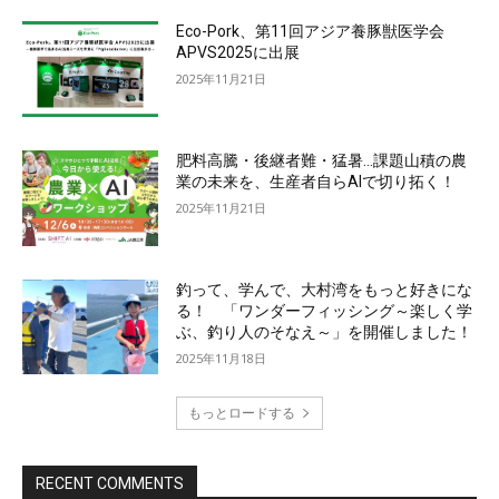
Eco-Pork、第11回アジア養豚獣医学会
APVS2025に出展
2025年11月21日
肥料高騰・後継者難・猛暑…課題山積の農
業の未来を、生産者自らAIで切り拓く！
2025年11月21日
釣って、学んで、大村湾をもっと好きにな
る！ 「ワンダーフィッシング～楽しく学
ぶ、釣り人のそなえ～」を開催しました！
2025年11月18日
もっとロードする
RECENT COMMENTS