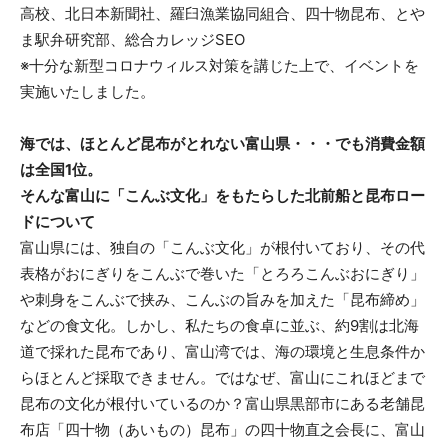
高校、北日本新聞社、羅臼漁業協同組合、四十物昆布、とや
ま駅弁研究部、総合カレッジSEO
※十分な新型コロナウィルス対策を講じた上で、イベントを
実施いたしました。
海では、ほとんど昆布がとれない富山県・・・でも消費金額
は全国1位。
そんな富山に「こんぶ文化」をもたらした北前船と昆布ロー
ドについて
富山県には、独自の「こんぶ文化」が根付いており、その代
表格がおにぎりをこんぶで巻いた「とろろこんぶおにぎり」
や刺身をこんぶで挟み、こんぶの旨みを加えた「昆布締め」
などの食文化。しかし、私たちの食卓に並ぶ、約9割は北海
道で採れた昆布であり、富山湾では、海の環境と生息条件か
らほとんど採取できません。ではなぜ、富山にこれほどまで
昆布の文化が根付いているのか？富山県黒部市にある老舗昆
布店「四十物（あいもの）昆布」の四十物直之会長に、富山