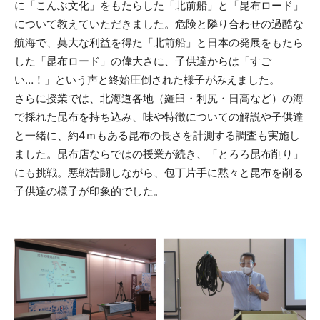
に「こんぶ文化」をもたらした「北前船」と「昆布ロード」
について教えていただきました。危険と隣り合わせの過酷な
航海で、莫大な利益を得た「北前船」と日本の発展をもたら
した「昆布ロード」の偉大さに、子供達からは「すご
い…！」という声と終始圧倒された様子がみえました。
さらに授業では、北海道各地（羅臼・利尻・日高など）の海
で採れた昆布を持ち込み、味や特徴についての解説や子供達
と一緒に、約4ｍもある昆布の長さを計測する調査も実施し
ました。昆布店ならではの授業が続き、「とろろ昆布削り」
にも挑戦。悪戦苦闘しながら、包丁片手に黙々と昆布を削る
子供達の様子が印象的でした。