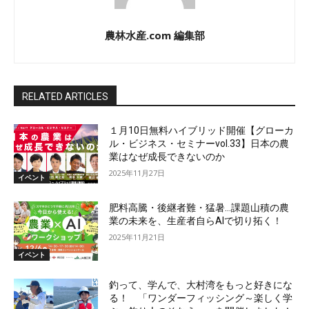
農林水産.com 編集部
RELATED ARTICLES
１月10日無料ハイブリッド開催【グローカ
ル・ビジネス・セミナーvol.33】日本の農
業はなぜ成長できないのか
2025年11月27日
イベント
肥料高騰・後継者難・猛暑…課題山積の農
業の未来を、生産者自らAIで切り拓く！
2025年11月21日
イベント
釣って、学んで、大村湾をもっと好きにな
る！ 「ワンダーフィッシング～楽しく学