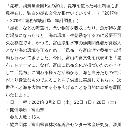
「昆布」消費量全国1位の富山。昆布を使った郷土料理も多
数存在し、独自の昆布文化が根付いています。（『2017年
～2019年 総務省統計局 家計調査』）
「昆布」などの海藻は、悪い物質を吸収したり、魚が卵を産
む場所になったりと、海の環境・生態系を守るのに必要不可
欠な存在です。かつて、富山県射水市の漁業関係者が発起人
となり海の環境を守るため、「昆布」を富山湾で養殖する活
動も行われてきました。今回、富山の食文化を代表する「昆
布」をテーマに、なぜ、富山に昆布文化が根づいたのか？そ
して「昆布」に関わる様々な活動から、海と自分たちの生活
がより身近なものであることを子供達に実感してもらい、次
世代へと海を大切にする心を広げることを目的に事業を展開
いたします。
・日 程：2021年8月21日（土）22日（日）28日（土）
・開催場所：富山県
・参加人数：16人
・協力団体：富山県農林水産総合センター水産研究所、滑川