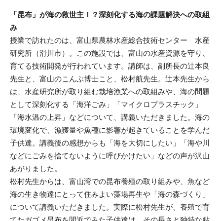
「昆布」が海の救世主！？深刻化する海の課題解決への取組
み
授業で訪れたのは、富山県農林水産総合技術センター 水産
研究所（滑川市）。この施設では、富山の水産資源を守り、
育てる技術開発が行われています。講師は、副所長の辻本良
先生と、富山のこんぶ博士こと、松村航先生。辻本先生から
は、水産研究所が取り組む栽培漁業への取組みや、海の問題
として深刻化する「海洋ごみ」「マイクロプラスチック」
「海水温の上昇」などについて、講義いただきました。海の
環境変化で、漁獲量や魚種に影響が起きていることを学んだ
子供達。講義後の感想からも「海を大切にしたい」「海や川
などにごみを捨てないように呼びかけたい」などの声が沢山
あがりました。
松村先生からは、富山湾での昆布養殖の取り組みや、魚など
海の生き物達にとって住みよい藻場再生や「海の森づくり」
について講義いただきました。実際に松村先生が、養殖で育
てたガゴメ昆布を間近でみた子供達は、その長さと独特な粘