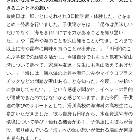
きることとその想い
最終日は、班ごとにそれぞれ3日間学習・体験したことをま
とめ・発表を行いました。子供達からは、「昆布は美味しい
だけでなく、海をきれいにする力があることを知り驚い
た。」や「昆布や海のことを沢山知ることができ、これまで
以上に海や昆布に興味を持つことが出来た。」「3日間のこ
んぶ学校での経験を活かし、今後自分でももっと昆布や富山
湾について調べて、家族や友達・先生にも沢山教えてあげた
い。」「海には、海水温の上昇や海洋ごみやマイクロプラス
チックなどの問題が沢山あることを知った。今度、ごみ拾い
に参加してみたい。」という感想が聞かれ、イベントの目的
が達成できたのではないかと感じています。また今回、子供
達の学びのサポートとして、滑川高校の海洋科の高校生にも
参加いただきました。彼ら自身も日頃から、水産資源や海の
環境について学び・触れる機会が多く、子供達にも彼らが普
段、取り組んでいる「海」への熱い想いが伝わる場面が何度
も見られました。