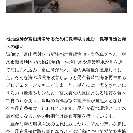
地元漁師が富山湾を守るために長年取り組む、昆布養殖と海
への想い
講師は、富山県射水市新湊の定置網漁師・塩谷卓之さん。射
水市新湊地区では約20年前、生活排水や農業廃水が川を通じ
て海に流れ込み、富山湾が汚れ、魚の漁獲量が激減しまし
た。そんな海の環境を改善しようと昆布養殖で海を再生する
プロジェクトが立ち上がりました。昆布には、海をきれいに
する力（窒素やリンなど、富栄養化の原因となる物質を食べ
て育つ）があり、当時の新湊漁協の組合長が発起人となり、
今も昆布養殖は、行われています。昆布が育つ環境として水
温が低くなる、冬の時期だけ昆布養殖を行っています。
「豊かな海の環境を次の世代に残したい」そんな想いを胸に
今も昆布養殖に取り組む塩谷さんの活動について授業を実施