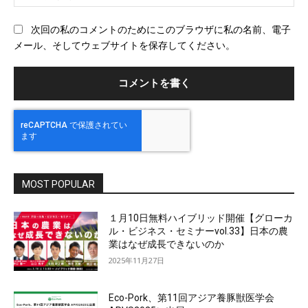
ェ
ブ
次回の私のコメントのためにこのブラウザに私の名前、電子
サ
メール、そしてウェブサイトを保存してください。
イ
ト
MOST POPULAR
１月10日無料ハイブリッド開催【グローカ
ル・ビジネス・セミナーvol.33】日本の農
業はなぜ成長できないのか
2025年11月27日
Eco-Pork、第11回アジア養豚獣医学会