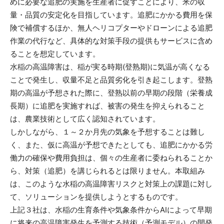
めに必要な追肥の実施を生産者に促すことにより、米の収
量・品質の安定化を目指しています。追肥にかかる費用を保
険で補償するほか、無人ヘリコプターやドローンによる追肥
作業の代行など、具体的な対策手段の提供もサービスに含め
ることを想定しています。
水稲の高温障害は、稲が実る時期(登熟期)に気温が高くなる
ことで発生し、収量不足と品質劣化を引き起こします。登熟
期の高温が予想された際に、登熟以前の早期の段階（栄養成
長期）に追肥を実施すれば、被害の発生を抑えられること
は、農業技術として広く認知されています。
しかしながら、１～２か月先の気象を予想することは難し
く、また、仮に高温が予想できたとしても、追肥にかかる労
働力の確保や費用負担は、個々の生産者に委ねられることか
ら、対策（追肥）を講じられるとは限りません。本取組み
は、このような水稲の高温障害リスクと対策上の課題に対し
て、ソリューションを提供しようとするものです。
上記３社は、水稲の生育条件や気象条件からAIによって早期
に将来の高温障害発生を予測する技術（予測モデル）の開発