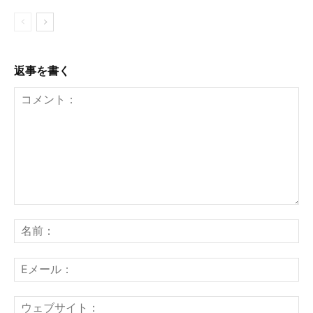
返事を書く
コ
メ
名
ン
前
ト：
E
メ
ー
ウ
ル