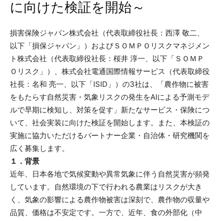
に向けた検証を開始～
損害保険ジャパン株式会社（代表取締役社長：西澤 敬二、
以下「損保ジャパン」）およびＳＯＭＰＯリスクマネジメン
ト株式会社（代表取締役社長：桜井 淳一、以下「ＳＯＭＰ
Ｏリスク」）、株式会社電通国際情報サービス（代表取締役
社長：名和 亮一、以下「ISID」）の3社は、「農作物に被害
をもたらす自然災害・気象リスクの発生をAIによる予測モデ
ルで早期に検知し、対策を促す」新たなサービス・保険につ
いて、社会実装に向けた検証を開始します。また、本検証の
実施に協力いただけるパートナー企業・自治体・研究機関を
広く募集します。
１．背景
近年、日本各地で気候変動や異常気象に伴う自然災害が頻発
しています。自然環境の下で行われる農業はリスクが大き
く、気象の影響による農作物被害は深刻で、農作物の収量や
品質、価格は不安定です。一方で、近年、食の外部化（中