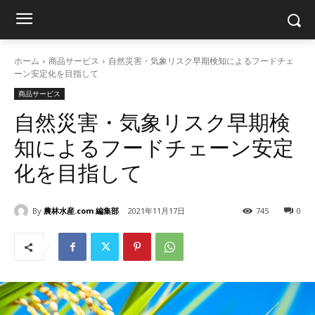
ホーム
商品サービス
自然災害・気象リスク早期検知によるフードチェ
ーン安定化を目指して
商品サービス
自然災害・気象リスク早期検
知によるフードチェーン安定
化を目指して
By
農林水産.com 編集部
2021年11月17日
745
0