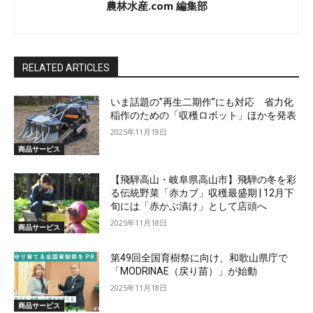
農林水産.com 編集部
RELATED ARTICLES
いま話題の”再生二期作”にも対応 省力化
稲作のための「収穫ロボット」ほかを発表
2025年11月18日
商品サービス
【飛騨高山・岐阜県高山市】飛騨の冬を彩
る伝統野菜「赤カブ」収穫最盛期 | 12月下
旬には「赤かぶ漬け」として店頭へ
2025年11月18日
商品サービス
第49回全国育樹祭に向け、和歌山県庁で
「MODRINAE（戻り苗）」が始動
2025年11月18日
商品サービス