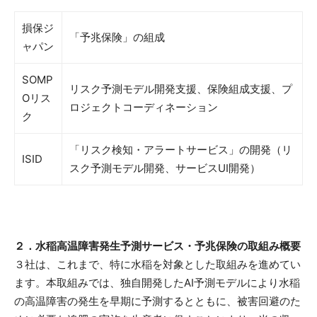
損保ジ
「予兆保険」の組成
ャパン
SOMP
リスク予測モデル開発支援、保険組成支援、プ
Oリス
ロジェクトコーディネーション
ク
「リスク検知・アラートサービス」の開発（リ
ISID
スク予測モデル開発、サービスUI開発）
２．
水稲
高
温障害
発生予測
サービス・予兆保険の
取組
み
概要
３社は、これまで、特に水稲を対象とした取組みを進めてい
ます。本取組みでは、独自開発したAI予測モデルにより水稲
の高温障害の発生を早期に予測するとともに、被害回避のた