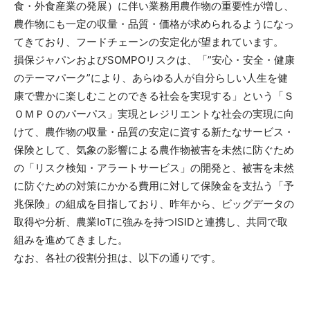
食・外食産業の発展）に伴い業務用農作物の重要性が増し、
農作物にも一定の収量・品質・価格が求められるようになっ
てきており、フードチェーンの安定化が望まれています。
損保ジャパンおよびSOMPOリスクは、「”安心・安全・健康
のテーマパーク”により、あらゆる人が自分らしい人生を健
康で豊かに楽しむことのできる社会を実現する」という「Ｓ
ＯＭＰＯのパーパス」実現とレジリエントな社会の実現に向
けて、農作物の収量・品質の安定に資する新たなサービス・
保険として、気象の影響による農作物被害を未然に防ぐため
の「リスク検知・アラートサービス」の開発と、被害を未然
に防ぐための対策にかかる費用に対して保険金を支払う「予
兆保険」の組成を目指しており、昨年から、ビッグデータの
取得や分析、農業IoTに強みを持つISIDと連携し、共同で取
組みを進めてきました。
なお、各社の役割分担は、以下の通りです。