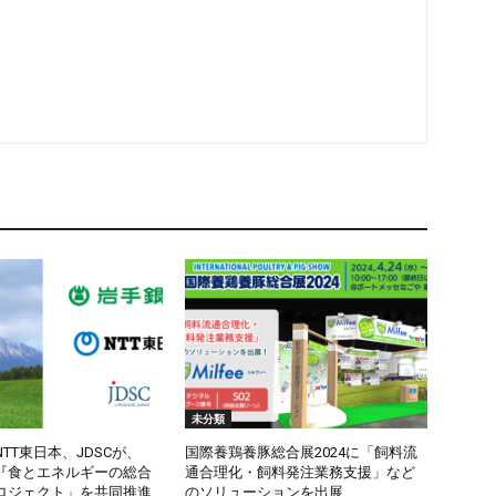
未分類
TT東日本、JDSCが、
国際養鶏養豚総合展2024に「飼料流
『食とエネルギーの総合
通合理化・飼料発注業務支援」など
ロジェクト」を共同推進
のソリューションを出展