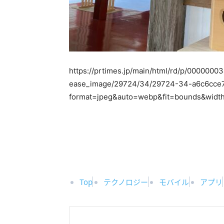
https://prtimes.jp/main/html/rd/p/0000000
ease_image/29724/34/29724-34-a6c6cce7
format=jpeg&auto=webp&fit=bounds&widt
Top
テクノロジー
モバイル
アプリ