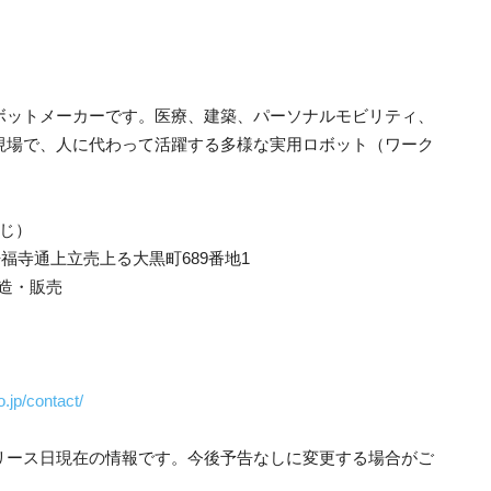
ボットメーカーです。医療、建築、パーソナルモビリティ、
現場で、人に代わって活躍する多様な実用ロボット（ワーク
うじ）
浄福寺通上立売上る大黒町689番地1
造・販売
.jp/contact/
リース日現在の情報です。今後予告なしに変更する場合がご