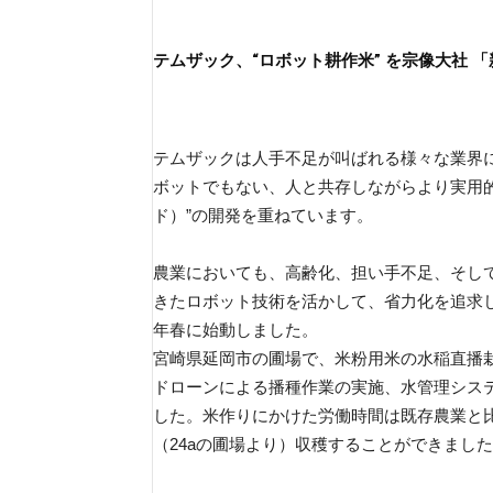
テムザック、“ロボット耕作米” を宗像大社 
テムザックは人手不足が叫ばれる様々な業界
ボットでもない、人と共存しながらより実用的な
ド）”の開発を重ねています。
農業においても、高齢化、担い手不足、そし
きたロボット技術を活かして、省力化を追求し農業
年春に始動しました。
宮崎県延岡市の圃場で、米粉用米の水稲直播
ドローンによる播種作業の実施、水管理シス
した。米作りにかけた労働時間は既存農業と比
（24aの圃場より）収穫することができまし