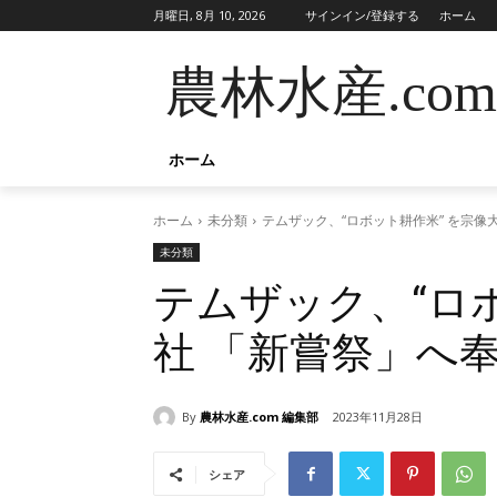
月曜日, 8月 10, 2026
サインイン/登録する
ホーム
農林水産.com
ホーム
ホーム
未分類
テムザック、“ロボット耕作米” を宗像
未分類
テムザック、“ロ
社 「新嘗祭」へ
By
農林水産.com 編集部
2023年11月28日
シェア