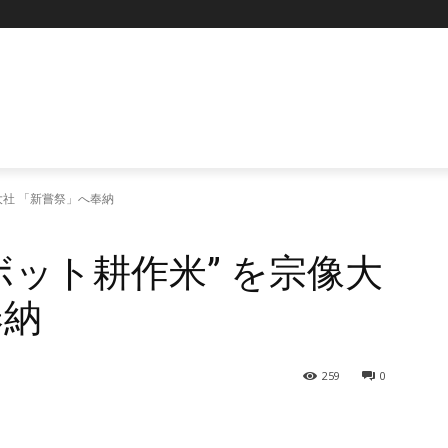
大社 「新嘗祭」へ奉納
ボット耕作米” を宗像大
奉納
259
0