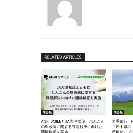
RELATED ARTICLES
未分類
未分類
AGRI SMILEとJA大津松茂、れんこん
岩手銀行、N
の腐敗病に関する課題解決に向けた
「岩手県の
圃場検証を実施
産地化』プ