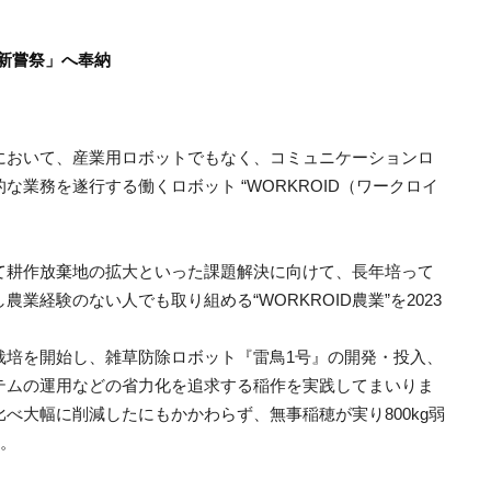
「新嘗祭」へ奉納
において、産業用ロボットでもなく、コミュニケーションロ
業務を遂行する働くロボット “WORKROID（ワークロイ
て耕作放棄地の拡大といった課題解決に向けて、長年培って
経験のない人でも取り組める“WORKROID農業”を2023
栽培を開始し、雑草防除ロボット『雷鳥1号』の開発・投入、
テムの運用などの省力化を追求する稲作を実践してまいりま
べ大幅に削減したにもかかわらず、無事稲穂が実り800kg弱
た。