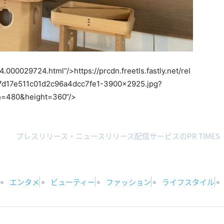
34.000029724.html“/>
https://prcdn.freetls.fastly.net/rel
d17e511c01d2c96a4dcc7fe1-3900×2925.jpg?
h=480&height=360“/>
プレスリリース・ニュースリリース配信サービスのPR TIMES
エンタメ
ビューティー
ファッション
ライフスタイル