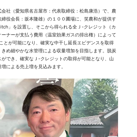
式会社（愛知県名古屋市：代表取締役：松島康浩）で、農
取締役会長：坂本隆雄）の１００圃場に、笑農和が提供す
itch」を設置し、そこから得られる全Ｊ-クレジット（カ
オーナーが支払う費用（温室効果ガスの排出権）によって
することが可能になり、確実な中干し延長エビデンスを取得
、きめ細やかな水管理による収量増加を目指します。脱炭
スができ、確実なＪ-クレジットの取得が可能となり、山
量増による売上増を見込みます。