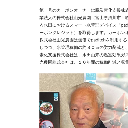
第一号のカーボンオーナーは脱炭素化支援株
業法人の株式会社山光農園（富山県滑川市：
る⽔⽥におけるスマート⽔管理デバイス「pad
ーボンクレジット）を取得します。カーボン
株式会社山光農園は無償でpaditchを利用
しつつ、水管理稼働の約８０％の労力削減と
素化支援株式会社は、水田由来の温室効果ガ
光農園株式会社は、１０年間の稼働削減と収