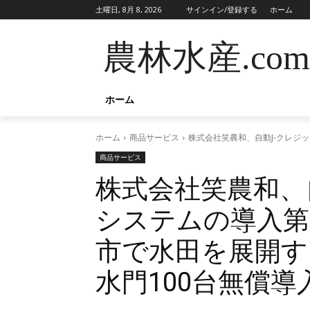
土曜日, 8月 8, 2026
サインイン/登録する
ホーム
農林水産.com
ホーム
ホーム
商品サービス
株式会社笑農和、自動J-クレジ
商品サービス
株式会社笑農和、
システムの導入第
市で水田を展開す
水門100台無償導