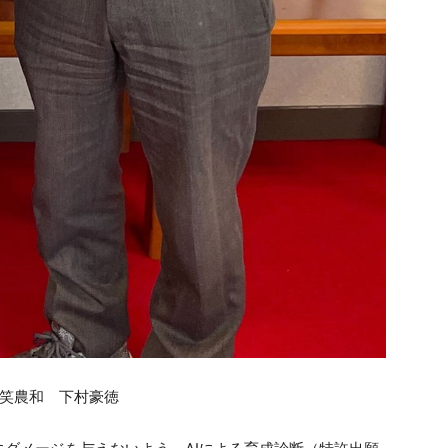
社笑農和 下村豪徳