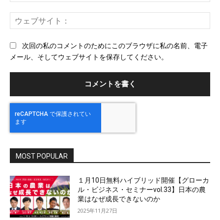
メ
ー
ウ
ル
ェ
ブ
次回の私のコメントのためにこのブラウザに私の名前、電子
サ
メール、そしてウェブサイトを保存してください。
イ
ト
MOST POPULAR
１月10日無料ハイブリッド開催【グローカ
ル・ビジネス・セミナーvol.33】日本の農
業はなぜ成長できないのか
2025年11月27日