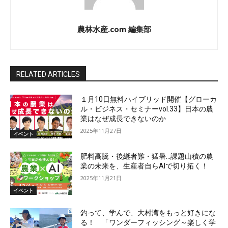
農林水産.com 編集部
RELATED ARTICLES
１月10日無料ハイブリッド開催【グローカ
ル・ビジネス・セミナーvol.33】日本の農
業はなぜ成長できないのか
2025年11月27日
イベント
肥料高騰・後継者難・猛暑…課題山積の農
業の未来を、生産者自らAIで切り拓く！
2025年11月21日
イベント
釣って、学んで、大村湾をもっと好きにな
る！ 「ワンダーフィッシング～楽しく学