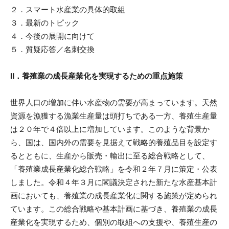
２．スマート水産業の具体的取組
３．最新のトピック
４．今後の展開に向けて
５．質疑応答／名刺交換
Ⅱ．養殖業の成長産業化を実現するための重点施策
世界人口の増加に伴い水産物の需要が高まっています。天然
資源を漁獲する漁業生産量は頭打ちである一方、養殖生産量
は２０年で４倍以上に増加しています。このような背景か
ら、国は、国内外の需要を見据えて戦略的養殖品目を設定す
るとともに、生産から販売・輸出に至る総合戦略として、
「養殖業成長産業化総合戦略」を令和２年７月に策定・公表
しました。令和４年３月に閣議決定された新たな水産基本計
画においても、養殖業の成長産業化に関する施策が定められ
ています。この総合戦略や基本計画に基づき、養殖業の成長
産業化を実現するため、個別の取組への支援や、養殖生産の