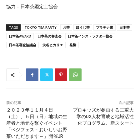
協力：日本茶鑑定士協会
TAGS
TOKYO TEA PARTY
お茶
ほうじ茶
プラチナ賞
日本茶
日本茶AWARD
日本茶の審査会
日本茶インストラクター協会
日本茶審査協議会
渋谷ヒカリエ
発酵
前の記事
次の記事
２０２３年１１月４日
プロキッズが参画する三重大
（土）、５日（日）地域の生
学のDX人材育成と地域活性
産者と地元を繋ぐイベント
化プログラム、新スタート
「ベジフェス～おいしいお野
菜いただきます～」開催JR