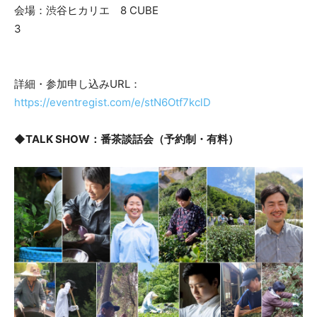
会場：渋谷ヒカリエ 8 CUBE
3
詳細・参加申し込みURL：
https://eventregist.com/e/stN6Otf7kclD
◆TALK SHOW：番茶談話会（予約制・有料）