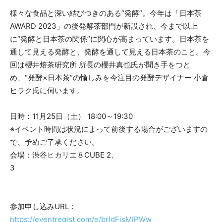
様々な食品と深い結びつきのある“発酵”。今年は「日本茶
AWARD 2023」の後発酵茶部門が新設され、今まで以上
に“発酵と日本茶の関係”に関心が高まっています。日本茶を
通して見える発酵と、発酵を通して見える日本茶のこと。今
回は櫻井焙茶研究所 所長の櫻井真也氏が聞き手をつと
め、“発酵×日本茶”の愉しみを今注目の発酵デザイナー 小倉
ヒラク氏に伺います。
日時：11月25日（土） 18:00～19:30
※イベント時間は状況によって前後する場合がございますの
で、予めご了承ください。
会場：渋谷ヒカリエ８CUBE 2、
3
参加申し込みURL：
https://eventregist.com/e/brIdFjsMIPWw